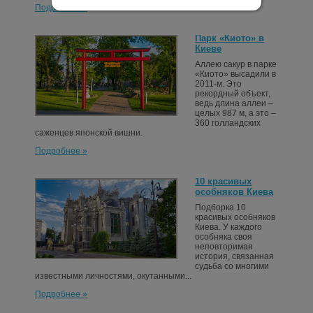
Подробнее »
Парк «Киото» в
Киеве
Аллею сакур в парке
«Киото» высадили в
2011-м. Это
рекордный объект,
ведь длина аллеи –
целых 987 м, а это –
360 голландских
саженцев японской вишни.
Подробнее »
10 красивых
особняков Киева
Подборка 10
красивых особняков
Киева. У каждого
особняка своя
неповторимая
история, связанная
судьба со многими
известными личностями, окутанными...
Подробнее »