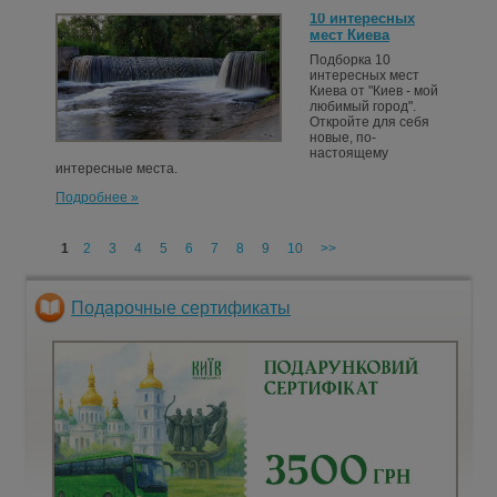
10 интересных
мест Киева
Подборка 10
интересных мест
Киева от "Киев - мой
любимый город".
Откройте для себя
новые, по-
настоящему
интересные места.
Подробнее »
1
2
3
4
5
6
7
8
9
10
>>
Подарочные сертификаты