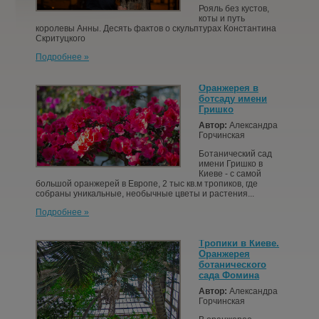
Рояль без кустов,
КОНТАКТЫ
коты и путь
королевы Анны. Десять фактов о скульптурах Константина
Скритуцкого
СТАТЬИ
Подробнее »
ВОЙТИ
Оранжерея в
ботсаду имени
Гришко
РЕГИСТРАЦИЯ
Автор:
Александра
Горчинская
Ботанический сад
имени Гришко в
Киеве - с самой
большой оранжерей в Европе, 2 тыс кв.м тропиков, где
собраны уникальные, необычные цветы и растения...
Подробнее »
Тропики в Киеве.
Оранжерея
ботанического
сада Фомина
Автор:
Александра
Горчинская