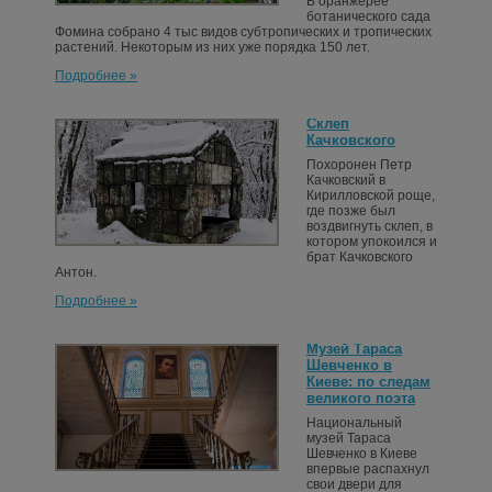
В оранжерее
ботанического сада
Фомина собрано 4 тыс видов субтропических и тропических
растений. Некоторым из них уже порядка 150 лет.
Подробнее »
Склеп
Качковского
Похоронен Петр
Качковский в
Кирилловской роще,
где позже был
воздвигнуть склеп, в
котором упокоился и
брат Качковского
Антон.
Подробнее »
Музей Тараса
Шевченко в
Киеве: по следам
великого поэта
Национальный
музей Тараса
Шевченко в Киеве
впервые распахнул
свои двери для