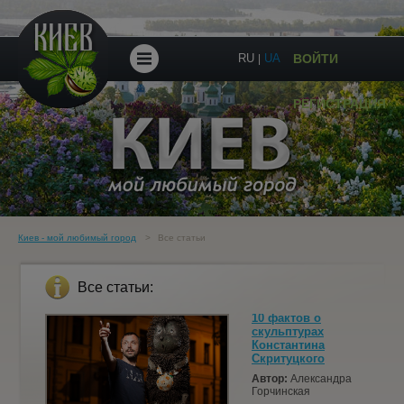
RU
UA
ВОЙТИ
|
ПЕШЕХОДНЫЕ
РЕГИСТРАЦИЯ
ЭКСКУРСИИ
ЭКСКУРСИИ
ПО
Киев - мой любимый город
Все статьи
УКРАИНЕ
Все статьи:
10 фактов о
ПОДАРОЧНЫЕ
скульптурах
Константина
Скритуцкого
СЕРТИФИКАТЫ
Автор:
Александра
Горчинская