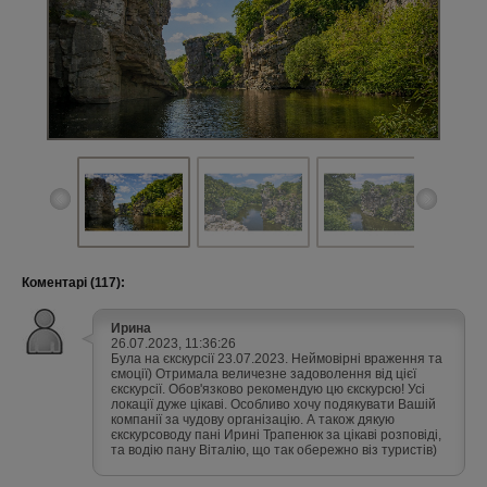
Коментарі (117):
Ирина
26.07.2023, 11:36:26
Була на єкскурсії 23.07.2023. Неймовірні враження та
ємоції) Отримала величезне задоволення від цієї
єкскурсії. Обов'язково рекомендую цю єкскурсю! Усі
локації дуже цікаві. Особливо хочу подякувати Вашій
компанії за чудову організацію. А також дякую
єкскурсоводу пані Ирині Трапенюк за цікаві розповіді,
та водію пану Віталію, що так обережно віз туристів)