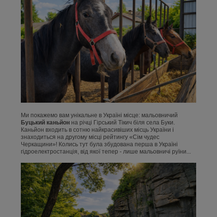
Ми покажемо вам унікальне в Україні місце: мальовничий
Буцький каньйон
на річці Гірський Тікич біля села Буки.
Каньйон входить в сотню найкрасивіших місць України і
знаходиться на другому місці рейтингу «Сім чудес
Черкащини»! Колись тут була збудована перша в Україні
гідроелектростанція, від якої тепер - лише мальовничі руїни...