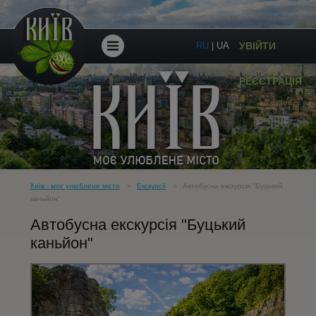
RU
UA
УВІЙТИ
|
ПІШОХІДНІ
РЕЄСТРАЦІЯ
ЕКСКУРСІЇ
ЕКСКУРСІЇ
ПО
Київ - моє улюблене місто
Екскурсії
Автобусна екскурсія "Буцький
каньйон"
Автобусна екскурсія "Буцький
УКРАЇНІ
каньйон"
ПОДАРУНКОВІ
СЕРТИФІКАТИ