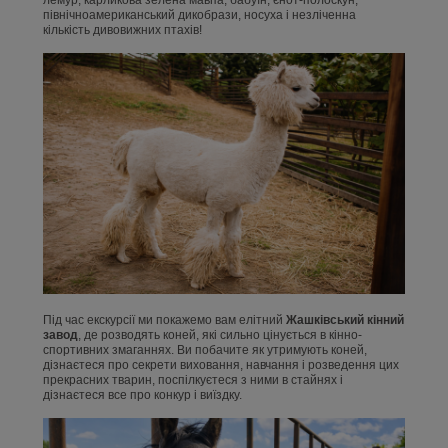
лемур, карликова зелена мавпа, бабуїн, єнот-полоскун,
північноамериканський дикобрази, носуха і незліченна
кількість дивовижних птахів!
Під час екскурсії ми покажемо вам елітний
Жашківський кінний
завод
, де розводять коней, які сильно цінується в кінно-
спортивних змаганнях. Ви побачите як утримують коней,
дізнаєтеся про секрети виховання, навчання і розведення цих
прекрасних тварин, поспілкуєтеся з ними в стайнях і
дізнаєтеся все про конкур і виїздку.