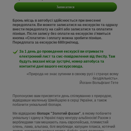
Записатися
Бронь місць в автобусі здійснюється при внесенні
передоплати. Ви можете записатися на екскурсію та одразу
внести передоплату на сайті або записатися та оплатити
пізніше. Після запису без оплати на екскурсію з'явиться
кнопка «Сплатити» і оплату можна зробити пізніше.
Передплата за екскурсію 680грн/люд.
За 1 день до проведення екскурсії ви отримаєте
електронний лист та смс-повідомлення від thecity. Там
будуть вказані місце зустрічі, номер автобуса та
контактні дані вашого екскурсовода.
«Природа не знає зупинки в своєму русі і страчує всяку
бездіяльність».
Йоганн Вольфганг Гете
Пропонуємо вам присвятити день спілкуванню з природою,
відвідавши маленьку Швейцарію в серці України, а також
побачити унікальний біопарк.
Ми відвідаємо
біопарк "Золотий фазан"
, в якому побачите
унікальну і єдину в Україні пару кенгуру-альбіносів! Разом з
верблюдами там мешкають лань європейська, плямистий
олень, лама, альпака, білі верблюди, капуцин плакса, котячий