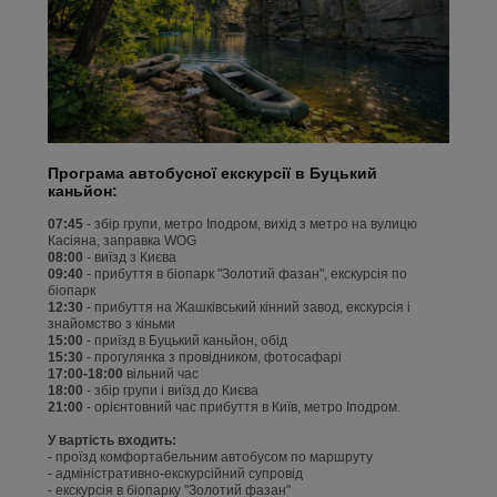
Програма автобусної екскурсії в Буцький
каньйон:
07:45
- збір групи, метро Іподром, вихід з метро на вулицю
Касіяна, заправка WOG
08:00
- виїзд з Києва
09:40
- прибуття в біопарк "Золотий фазан", екскурсія по
біопарк
12:30
- прибуття на Жашківський кінний завод, екскурсія і
знайомство з кіньми
15:00
- приїзд в Буцький каньйон, обід
15:30
- прогулянка з провідником, фотосафарі
17:00-18:00
вільний час
18:00
- збір групи і виїзд до Києва
21:00
- орієнтовний час прибуття в Київ, метро Іподром.
У вартість входить:
- проїзд комфортабельним автобусом по маршруту
- адміністративно-екскурсійний супровід
- екскурсія в біопарку "Золотий фазан"