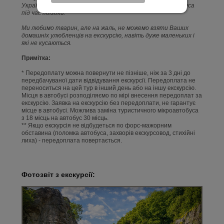
України ст. 178 КУпАП, можуть бути висаджені з автобуса
під час поїздки.
Ми любимо тварин, але на жаль, не можемо взяти Ваших
домашніх улюбленців на екскурсію, навіть дуже маленьких і
які не кусаються.
Примітка:
* Передоплату можна повернути не пізніше, ніж за 3 дні до
передбачуваної дати відвідування екскурсії. Передоплата не
переноситься на цей тур в інший день або на іншу екскурсію.
Місця в автобусі розподіляємо по мірі внесення передоплат за
екскурсію. Заявка на екскурсію без передоплати, не гарантує
місце в автобусі. Можлива заміна туристичного мікроавтобуса
з 18 місць на автобус 30 місць.
** Якщо екскурсія не відбудеться по форс-мажорним
обставина (поломка автобуса, захворів екскурсовод, стихійні
лиха) - передоплата повертається.
Фотозвіт з екскурсії: