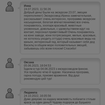
Инна
24.07.2023, 11:56:26
Добрый день! Были на экскурсии 23.07, эмоции
переполняют) Экскурсовод Ирина замечательная,
рассказывает очень интересно, программа экскурсии
насыщенная, богатая впечатлениями) все очень
понравилось, зоопарк красивый, животные
ухоженные, довольные, с удовольствием идут на
контакт, персонал приветливый! Очень понравилось
на коне заводе, кони потрясающие, милые, красивые,
не хотелось уходить оттуда) очень красивые виды на
каньон, интересный гид, который называет себя дед
Василь) в общем море положительных эмоций,
забываешь обо всем плохом! Спасибо!
Оксана
05.06.2023, 18:04:53
Їздили в тур 04.06.2023 з екскурсоводом Іриною.
Усе пройшло чітко й чудово. Насичена програма,
гарна погода, приємні враження. Від душі
рекомендую цей тур!
Людмила
24.10.2022, 16:05:56
Дуже дякуємо за надану можливість побачити стільки
краси за один день!!! Чудова подорож до Буцького