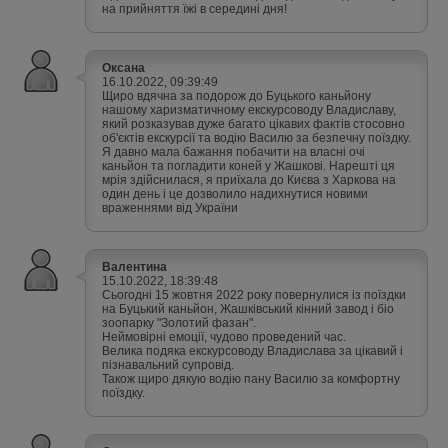
на прийняття їжі в середині дня!
Оксана
16.10.2022, 09:39:49
Щиро вдячна за подорож до Буцького каньйону
нашому харизматичному екскурсоводу Владиславу,
який розказував дуже багато цікавих фактів стосовно
об'єктів екскурсії та водію Василю за безпечну поїздку.
Я давно мала бажання побачити на власні очі
каньйон та погладити коней у Жашкові. Нарешті ця
мрія здійснилася, я приїхала до Києва з Харкова на
один день і це дозволило надихнутися новими
враженнями від України
Валентина
15.10.2022, 18:39:48
Сьогодні 15 жовтня 2022 року повернулися із поїздки
на Буцький каньйон, Жашківський кінний завод і біо
зоопарку "Золотий фазан".
Неймовірні емоції, чудово проведений час.
Велика подяка екскурсоводу Владислава за цікавий і
пізнавальний супровід.
Також щиро дякую водію пану Василю за комфортну
поїздку.