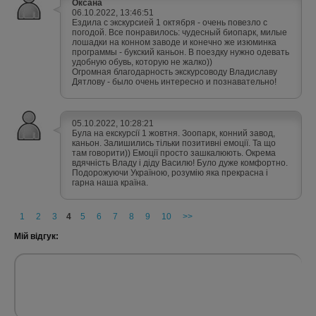
Оксана
06.10.2022, 13:46:51
Ездила с экскурсией 1 октября - очень повезло с
погодой. Все понравилось: чудесный биопарк, милые
лошадки на конном заводе и конечно же изюминка
программы - букский каньон. В поездку нужно одевать
удобную обувь, которую не жалко))
Огромная благодарность экскурсоводу Владиславу
Дятлову - было очень интересно и познавательно!
05.10.2022, 10:28:21
Була на екскурсії 1 жовтня. Зоопарк, конний завод,
каньон. Залишились тільки позитивні емоції. Та що
там говорити)) Емоції просто зашкалюють. Окрема
вдячність Владу і діду Василю! Було дуже комфортно.
Подорожуючи Україною, розумію яка прекрасна і
гарна наша країна.
1
2
3
4
5
6
7
8
9
10
>>
Мій відгук: