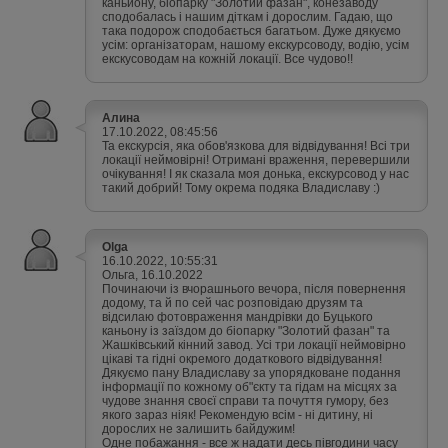
каньйону, біопарку "Золотий фазан", конезаводу
сподобалась і нашим діткам і дорослим. Гадаю, що
така подорож сподобається багатьом. Дуже дякуємо
усім: організаторам, нашому екскурсоводу, водію, усім
екскусоводам на кожній локації. Все чудово!!
Алина
17.10.2022, 08:45:56
Та екскурсія, яка обов'язкова для відвідування! Всі три
локації неймовірні! Отримані враження, перевершили
очікування! І як сказала моя донька, екскурсовод у нас
такий добрий! Тому окрема подяка Владиславу :)
Olga
16.10.2022, 10:55:31
Ольга, 16.10.2022
Починаючи із вчорашнього вечора, після повернення
додому, та й по сей час розповідаю друзям та
відсилаю фотовраження мандрівки до Буцького
каньону із заїздом до біопарку "Золотий фазан" та
Жашківський кінний завод. Усі три локації неймовірно
цікаві та гідні окремого додаткового відвідування!
Дякуємо пану Владиславу за упорядковане подання
інформації по кожному об"єкту та гідам на місцях за
чудове знання своєї справи та почуття гумору, без
якого зараз ніяк! Рекомендую всім - ні дитину, ні
дорослих не залишить байдужим!
Одне побажання - все ж надати десь півгодини часу