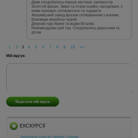
Дуже сподобалось перша частина- єкопростір
Золотой фазан. Звіри та птахи охайні, нагодовані, з
ними приємно спілкуватися та годувати.
Жашківський завод вразив спілкуванням з конями.
Краєвиди каньйону чудові.
Дякуємо гіду Ирині та водію Віталію.
Рекомендуємо цей тур. Сподобалось дорослим та
дітям
1
2
3
4
5
6
7
8
9
10
>>
Мій відгук:
ЕКСКУРСІЇ
Автобусні тури по Україні з Києва