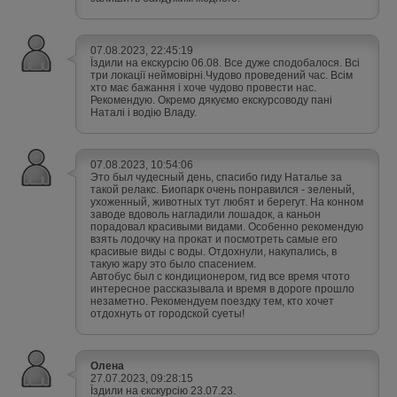
07.08.2023, 22:45:19
Їздили на екскурсію 06.08. Все дуже сподобалося. Всі
три локації неймовірні.Чудово проведений час. Всім
хто має бажання і хоче чудово провести нас.
Рекомендую. Окремо дякуємо екскурсоводу пані
Наталі і водію Владу.
07.08.2023, 10:54:06
Это был чудесный день, спасибо гиду Наталье за
такой релакс. Биопарк очень понравился - зеленый,
ухоженный, животных тут любят и берегут. На конном
заводе вдоволь нагладили лошадок, а каньон
порадовал красивыми видами. Особенно рекомендую
взять лодочку на прокат и посмотреть самые его
красивые виды с воды. Отдохнули, накупались, в
такую жару это было спасением.
Автобус был с кондиционером, гид все время чтото
интересное рассказывала и время в дороге прошло
незаметно. Рекомендуем поездку тем, кто хочет
отдохнуть от городской суеты!
Олена
27.07.2023, 09:28:15
Їздили на єкскурсію 23.07.23.