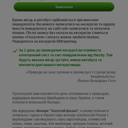
Записатися
Бронь місць в автобусі здійснюється при внесенні
передоплати. Ви можете записатися на екскурсію та одразу
внести передоплату на сайті або записатися та оплатити
пізніше. Після запису без оплати на екскурсію з'явиться
кнопка «Сплатити» і оплату можна зробити пізніше.
Передплата за екскурсію 680грн/люд.
За 1 день до проведення екскурсії ви отримаєте
електронний лист та смс-повідомлення від thecity. Там
будуть вказані місце зустрічі, номер автобуса та
контактні дані вашого екскурсовода.
«Природа не знає зупинки в своєму русі і страчує всяку
бездіяльність».
Йоганн Вольфганг Гете
Пропонуємо вам присвятити день спілкуванню з природою,
відвідавши маленьку Швейцарію в серці України, а також
побачити унікальний біопарк.
Ми відвідаємо
біопарк "Золотий фазан"
, в якому побачите
унікальну і єдину в Україні пару кенгуру-альбіносів! Разом з
верблюдами там мешкають лань європейська, плямистий
олень, лама, альпака, білі верблюди, капуцин плакса, котячий