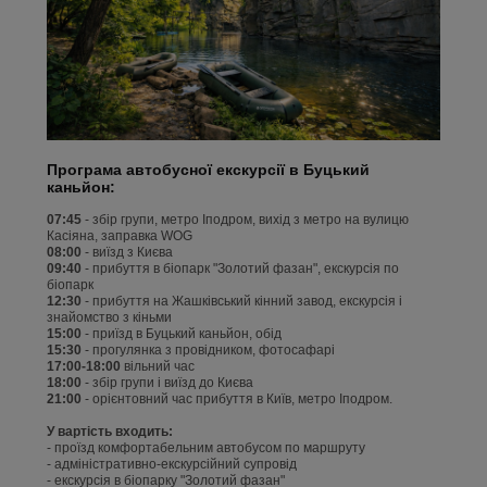
Програма автобусної екскурсії в Буцький
каньйон:
07:45
- збір групи, метро Іподром, вихід з метро на вулицю
Касіяна, заправка WOG
08:00
- виїзд з Києва
09:40
- прибуття в біопарк "Золотий фазан", екскурсія по
біопарк
12:30
- прибуття на Жашківський кінний завод, екскурсія і
знайомство з кіньми
15:00
- приїзд в Буцький каньйон, обід
15:30
- прогулянка з провідником, фотосафарі
17:00-18:00
вільний час
18:00
- збір групи і виїзд до Києва
21:00
- орієнтовний час прибуття в Київ, метро Іподром.
У вартість входить:
- проїзд комфортабельним автобусом по маршруту
- адміністративно-екскурсійний супровід
- екскурсія в біопарку "Золотий фазан"