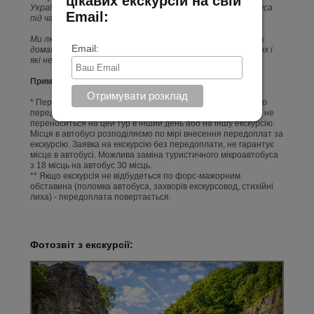
цікавих екскурсій на свій
України ст. 178 КУпАП, можуть бути висаджені з автобуса
Email:
під час поїздки.
Ми любимо тварин, але на жаль, не можемо взяти Ваших
Email:
домашніх улюбленців на екскурсію, навіть дуже маленьких і
які не кусаються.
Примітка:
* Передоплату можна повернути не пізніше, ніж за 3 дні до
передбачуваної дати відвідування екскурсії. Передоплата не
переноситься на цей тур в інший день або на іншу екскурсію.
Місця в автобусі розподіляємо по мірі внесення передоплат за
екскурсію. Заявка на екскурсію без передоплати, не гарантує
місце в автобусі. Можлива заміна туристичного мікроавтобуса
з 18 місць на автобус 30 місць.
** Якщо екскурсія не відбудеться по форс-мажорним
обставина (поломка автобуса, захворів екскурсовод, стихійні
лиха) - передоплата повертається.
Фотозвіт з екскурсії: