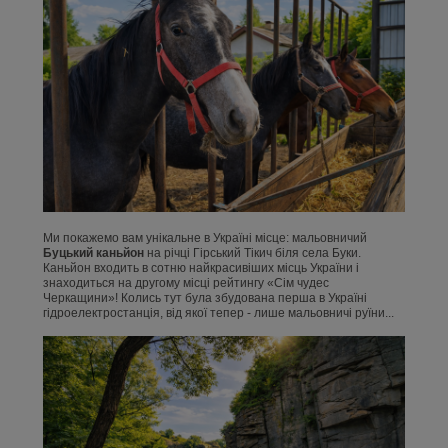
Ми покажемо вам унікальне в Україні місце: мальовничий
Буцький каньйон
на річці Гірський Тікич біля села Буки.
Каньйон входить в сотню найкрасивіших місць України і
знаходиться на другому місці рейтингу «Сім чудес
Черкащини»! Колись тут була збудована перша в Україні
гідроелектростанція, від якої тепер - лише мальовничі руїни...