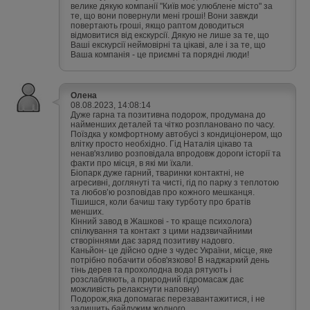
велике дякую компанії "Київ моє улюблене місто" за
те, що вони повернули мені гроші! Вони завжди
повертають гроші, якщо раптом доводиться
відмовитися від екскурсії. Дякую не лише за те, що
Ваші екскурсії неймовірні та цікаві, але і за те, що
Ваша компанія - це приємні та порядні люди!
Олена
08.08.2023, 14:08:14
Дуже гарна та позитивна подорож, продумана до
найменших деталей та чітко розплановано по часу.
Поїздка у комфортному автобусі з кондиціонером, що
влітку просто необхідно. Гід Наталія цікаво та
ненав'язливо розповідала впродовж дороги історії та
факти про місця, в які ми їхали.
Біопарк дуже гарний, тваринки контактні, не
агресивні, доглянуті та чисті, гід по парку з теплотою
та любов’ю розповідав про кожного мешканця.
Тішишся, коли бачиш таку турботу про братів
менших.
Кінний завод в Жашкові - то краще психолога)
спілкування та контакт з цими надзвичайними
створіннями дає заряд позитиву надовго.
Каньйон- це дійсно одне з чудес України, місце, яке
потрібно побачити обов'язково! В наджаркий день
тінь дерев та прохолодна вода рятують і
розслабляють, а природний гідромасаж дає
можливість релакснути наповну)
Подорож,яка допомагає перезавантажитися, і не
залишить байдужим жодного.