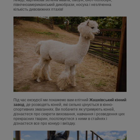
лемур, карликова зелена мавпа, бабуїн, єнот-полоскун,
північноамериканський дикобрази, носуха і незліченна
кількість дивовижних птахів!
Під час екскурсії ми покажемо вам елітний
Жашківський кінний
завод
, де розводять коней, які сильно цінується в кінно-
спортивних змаганнях. Ви побачите як утримують коней,
дізнаєтеся про секрети виховання, навчання і розведення цих
прекрасних тварин, поспілкуєтеся з ними в стайнях і
дізнаєтеся все про конкур і виїздку.