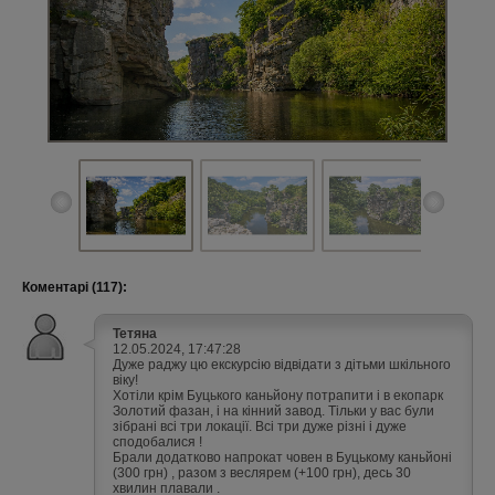
Коментарі (117):
Тетяна
12.05.2024, 17:47:28
Дуже раджу цю екскурсію відвідати з дітьми шкільного
віку!
Хотіли крім Буцького каньйону потрапити і в екопарк
Золотий фазан, і на кінний завод. Тільки у вас були
зібрані всі три локації. Всі три дуже різні і дуже
сподобалися !
Брали додатково напрокат човен в Буцькому каньйоні
(300 грн) , разом з веслярем (+100 грн), десь 30
хвилин плавали .