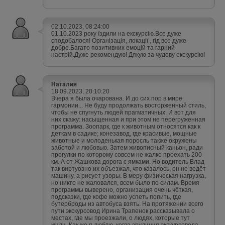
02.10.2023, 08:24:00
01.10.2023 року їздили на екскурсію.Все дуже
сподобалося! Організація, локації , гід все дуже
добре.Багато позитивних емоцій та гарний
настрій.Дуже рекомендую! Дякую за чудову екскурсію!
Наталия
18.09.2023, 20:10:20
Вчера я была очарована. И до сих пор в мире
гармонии... Не буду продолжать восторженный стиль,
чтобы не спугнуть людей прагматичных. И вот для
них скажу: насыщенная и при этом не перегруженная
программа. Зоопарк, где к животным относятся как к
деткам в садике; конезавод, где красивые, мощные
животные и молоденькая поросль также окружены
заботой и любовью. Затем живописный каньон, ради
прогулки по которому совсем не жалко проехать 200
км. А от Жашкова дорога с ямками. Но водитель Влад
так виртуозно их объезжал, что казалось, он не ведёт
машину, а рисует узоры. В меру физическая нагрузка,
но никто не жаловался, всем было по силам. Время
программы выверено, организация очень чёткая,
подсказки, где кофе можно успеть попить, где
бутерброды из автобуса взять. На протяжении всего
пути экскурсовод Ирина Трапенок рассказывала о
местах, где мы проезжали, о людях, которые тут