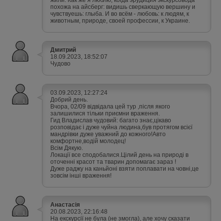
жили. Как же я люблю, когда эрудиция экскурсовода
похожа на айсберг: видишь сверкающую вершину и
чувствуешь: глыба. И во всём - любовь: к людям, к
животным, природе, своей профессии, к Украине.
Дмитрий
18.09.2023, 18:52:07
Чудово
03.09.2023, 12:27:24
Добрий день.
Вчора, 02/09 відвідала цей тур ,після якого
залишилися тільки приємни враження.
Гид Владислав чудовий: багато знає,цікаво
розповідає і дуже чуйна людина,був протягом всієї
мандрівки дуже уважний до кожного!Авто
комфортне,водій молодец!
Всім Дякую.
Локації все сподобалися.Цілий день на природі в
оточенні красот та тварин допомагає зараз !
Дуже раджу на каньйоні взяти поплавати на човні,це
зовсім інші враження!
Анастасія
20.08.2023, 22:16:48
На екскурсії не була (не змогла), але хочу сказати