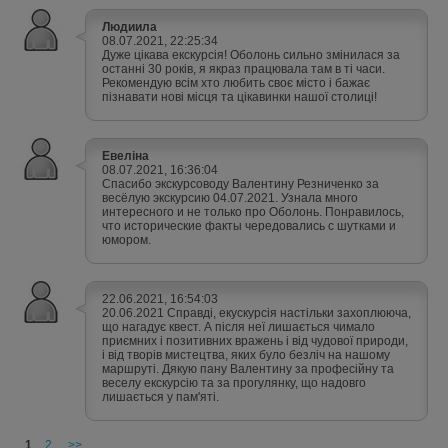
Людиила
08.07.2021, 22:25:34
Дуже цікава екскурсія! Оболонь сильно змінилася за
останні 30 років, я якраз працювала там в ті часи.
Рекомендую всім хто любить своє місто і бажає
пізнавати нові місця та цікавинки нашої столиці!
Евеліна
08.07.2021, 16:36:04
Спасибо экскурсоводу Валентину Резниченко за
весёлую экскурсию 04.07.2021. Узнала много
интересного и не только про Оболонь. Понравилось,
что исторические факты чередовались с шутками и
юмором.
22.06.2021, 16:54:03
20.06.2021 Справді, екускурсія настільки захоплююча,
що нагадує квест. А після неї лишається чимало
приємних і позитивних вражень і від чудової природи,
і від творів мистецтва, яких було безліч на нашому
маршруті. Дякую пану Валентину за професійну та
веселу екскурсію та за прогулянку, що надовго
лишається у пам'яті.
1
2
>>