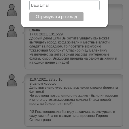
15.08.2022, 15:05:59
Скорее напоминало прогулку.
Елена
17.08.2021, 13:15:29
Добрый день! Если Вы хотите увидеть как может
выглядеть город, когда жители и местные власти
следят за порядком, то посетите экскурсию
"Сказочная Оболонь". Спасибо гиду Валентину
Резниченко за интересный рассказ, интересные
факты, юмор. Экскурсия прошла на одном дыхании и
на одной волне с гидом!
11.07.2021, 23:25:16
В целом хорошо.
Действительно чувствовалась некая спешка формата
фитнес))
Но времени потраченного не жалко - было интересно
и много шуток экскурсовода делали 3 часа пешей
прогулки более приятной)
P.S.Рекомендовала бы гиду заканчивать экскурсию в
саду камней, а не выходить на проспект Героев
Сталинграда