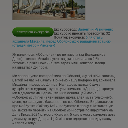
КОНТАКТИ
СТАТТІ
Екскурсовод:
Валентин Резниченко
повторити екскурсію
УВІЙТИ
Екскурсію просять повторити:
32
Початок екскурсії:
біля статуї
архангела Михайла, перед Оболонською райадміністрацією
(станція метро «Мінська»)
РЕЄСТРАЦІЯ
Як виявилося, «Оболонь» - це не пиво, а (за Володимиру
Далю) – «мокрі, безлісі луки», звідки починала свій біг
літописна річка Почайна, яка зараз біля Поштової площі
називається Дніпром.
Ми запрошуємо вас пройтися по Оболоні, яку всі ніби і знають,
і, в той же час не бачать. Почнемо нашу подорож від архангела
Михайла і підемо до Дніпра. На нашому шляху будуть
зустрічатися мурали, скульптури, комплекс «Дорога до храму».
Ми відвідаємо дві церкви, які ніби осяяли цей масив.
«Оболонські Липки» і язичницькі ідоли, алея муз і гольф-клуб,
місця, де загадують бажання – це все Оболонь. Ви дізнаєтеся
про майбутнє «Об'єкту №1», побуваєте в парку «Наталка», де
ми зможемо перейти на Оболонський острів по відкритому на
День Києва 2024 р. мосту «Хвиля». 5 хвиль мосту символізують
динаміку та рух Дніпра. Цей міст вже одержав народну назву –
«Хвиля Азову».