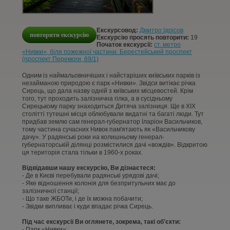
КОНТАКТИ
Екскурсовод:
Дмитро Ідрісов
СТАТТІ
повторити екскурсію
Екскурсію просять повторити:
19
Початок екскурсії:
ст. метро
«Нивки», біля пожежної частини. Берестейський проспект
(проспект Перемоги, 69/1)
УВІЙТИ
Одним із наймальовничіших і найстаріших київських парків із
незайманою природою є парк «Нивки». Звідси витікає річка
РЕЄСТРАЦІЯ
Сирець, що дала назву одній з київських місцевостей. Крім
того, тут проходить залізнична гілка, а в сусідньому
Сирецькому парку знаходиться Дитяча залізниця. Ще в XIX
столітті тутешні місця облюбували видатні та багаті люди. Тут
придбав землю сам генерал-губернатор Іларіон Васильчиков,
тому частина сучасних Нивок пам'ятають як «Васильчикову
дачу». У радянські роки на колишньому генерал-
губернаторській ділянці розмістилися дачі «вождів». Відкритою
ця територія стала тільки в 1960-х роках.
Відвідавши нашу екскурсію, Ви дізнаєтеся:
- Де в Києві перебували радянські урядові дачі;
- Яке відношення колонія для безпритульних має до
залізничної станції;
- Що таке ЖБОТи, і де їх можна побачити;
- Звідки випливає і куди впадає річка Сирець.
Під час екскурсії Ви оглянете, зокрема, такі об'єкти:
- Парк «Нивки»;