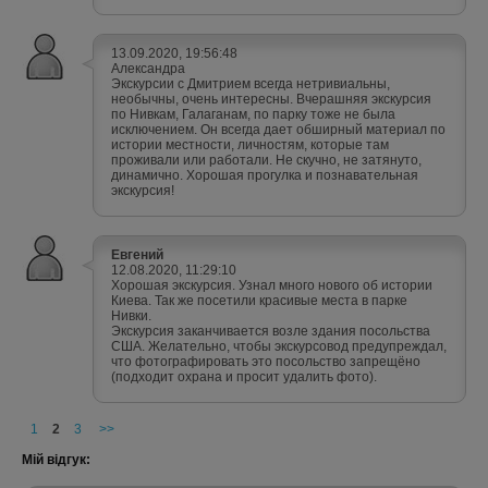
13.09.2020, 19:56:48
Александра
Экскурсии с Дмитрием всегда нетривиальны,
необычны, очень интересны. Вчерашняя экскурсия
по Нивкам, Галаганам, по парку тоже не была
исключением. Он всегда дает обширный материал по
истории местности, личностям, которые там
проживали или работали. Не скучно, не затянуто,
динамично. Хорошая прогулка и познавательная
экскурсия!
Евгений
12.08.2020, 11:29:10
Хорошая экскурсия. Узнал много нового об истории
Киева. Так же посетили красивые места в парке
Нивки.
Экскурсия заканчивается возле здания посольства
США. Желательно, чтобы экскурсовод предупреждал,
что фотографировать это посольство запрещёно
(подходит охрана и просит удалить фото).
1
2
3
>>
Мій відгук: