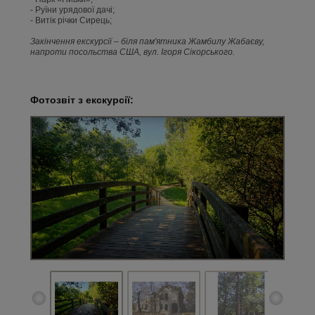
- Руїни урядової дачі;
- Витік річки Сирець;
Закінчення екскурсії – біля пам'ятника Жамбилу Жабаєву,
напроти посольства США, вул. Ігоря Сікорського.
Фотозвіт з екскурсії: