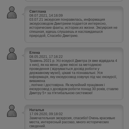
Светлана
08.07.2021, 14:16:09
03.07.21 экскурсия понравилась, информация
экскурсоводом Дмитрием подается интересно,
исторические факты, истории.из жизни. Эксукрсия не
спешная, идешь слушаешь и наслаждаешся
природой, Спасибо Дмитрию.
Елена
08.05.2021, 17:16:22
Травень 2021 р. Усі ескурсії Дмитра (я вже відвідала 4
з них), як на мене, дуже якісні за методикою
проведення ( відчувається досвід роботи у
державному музеї), цікаві та пізнавальні. Уся
інформація, яку екскурсовод озвучує під час екскурсії,
виважена
, логічне і достовірна. Як музейний працівник і
екскурсовод з досвідом роботи понад 30 років, ставлю
Дмитру 5+ за п'ятибальною системою!
Наталья
17.09.2020, 09:18:02
Замечательная экскурсия, спасибо! Очень красивые
места, интересный рассказ, много исторических
сведений.