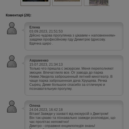
Коментарі (28):
Елена
03.09.2023, 21:51:53
Дійсно чудова прогулянка з цікавим « наповненням»
завдяки професійному гіду Димитрію Ідрисову.
Вдячна щиро .
Авраменко
15.07.2023, 21:34:13
Только что пришла с экскурсии. Меня переполняют
эмоции. Впечатлило все. От завода до парка
Нивки.Увидела заброшенный летний кинотеатр. В
чаще парка заброшенная дача Хрущева. Речка
Сырец. Диме большое спасибо за отличную и
познавательную прогулку.
Олена
24.04.2023, 16:42:18
Вітаю! Завжди у захваті від екскурсій з Дмитром!
Він так цікаво та пізнавально завжди розповідає, що
час пролітає непомітно!
Дмитро - справжня енциклопедія знань!