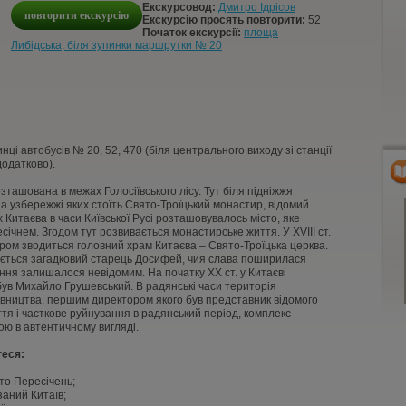
Екскурсовод:
Дмитро Ідрісов
повторити екскурсію
Екскурсію просять повторити:
52
Початок екскурсії:
площа
Либідська, біля зупинки маршрутки № 20
нці автобусів № 20, 52, 470 (біля центрального виходу зі станції
додатково).
зташована в межах Голосіївського лісу. Тут біля підніжжя
 на узбережжі яких стоїть Свято-Троїцький монастир, відомий
 Китаєва в часи Київської Русі розташовувалось місто, яке
ічнем. Згодом тут розвивається монастирське життя. У XVIII ст.
ром зводиться головний храм Китаєва – Свято-Троїцька церква.
яється загадковий старець Досифей, чия слава поширилася
ння залишалося невідомим. На початку ХХ ст. у Китаєві
 був Михайло Грушевський. В радянські часи територія
івництва, першим директором якого був представник відомого
тя і часткове руйнування в радянський період, комплекс
рою в автентичному вигляді.
теся:
то Пересічень;
заний Китаїв;