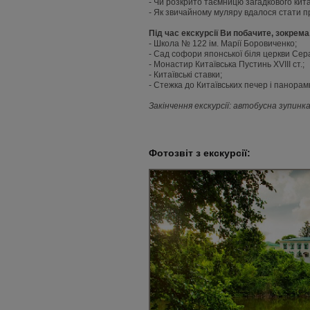
- Чи розкрито таємницю загадкового кита
- Як звичайному муляру вдалося стати п
Під час екскурсії Ви побачите, зокрема,
- Школа № 122 ім. Марії Боровиченко;
- Сад софори японської біля церкви Сер
- Монастир Китаївська Пустинь XVIII ст.;
- Китаївські ставки;
- Стежка до Китаївських печер і панора
Закінчення екскурсії: автобусна зупинк
Фотозвіт з екскурсії: