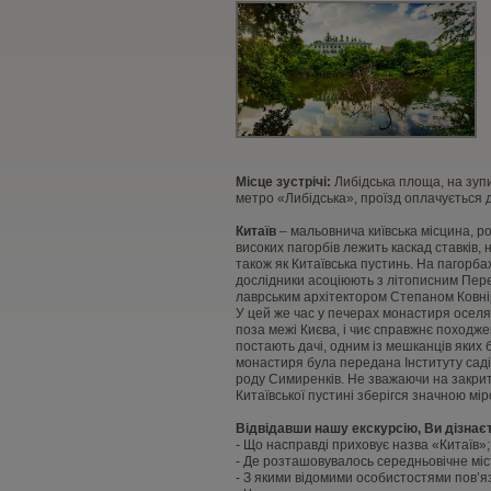
Місце зустрічі:
Либідська площа, на зупи
метро «Либідська», проїзд оплачується 
Китаїв
– мальовнича київська місцина, ро
високих пагорбів лежить каскад ставків,
також як Китаївська пустинь. На пагорбах
дослідники асоціюють з літописним Перес
лаврським архітектором Степаном Ковні
У цей же час у печерах монастиря осел
поза межі Києва, і чиє справжнє походже
постають дачі, одним із мешканців яких
монастиря була передана Інституту сад
роду Симиренків. Не зважаючи на закрит
Китаївської пустині зберігся значною мі
Відвідавши нашу екскурсію, Ви дізнає
- Що насправді приховує назва «Китаїв»;
- Де розташовувалось середньовічне міс
- З якими відомими особистостями пов’я