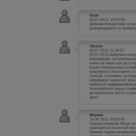
Юлія
03.07.2023, 19:50:39
Дякуємо Владиславу за ці
рекомендувати та прийдем
Оксана
03.07.2023, 11:30:07
02.07.2023 відбулася екск
інформацію, за пунктуальн
знань не лише про це істор
інших о'бєктів нашої істо
культурного збагачення, а
локацій. А головне, на буд
інформації, накшталт дізна
майбутніх відвідувачів:візь
прогуляйтеся серед ставків
до шепотіння листя та сво
душі.
Марина
19.06.2023, 09:59:45
Чудова екскурсія. Місце не
знаходяться на Китай-горі
Окрема подяка екскурсовод