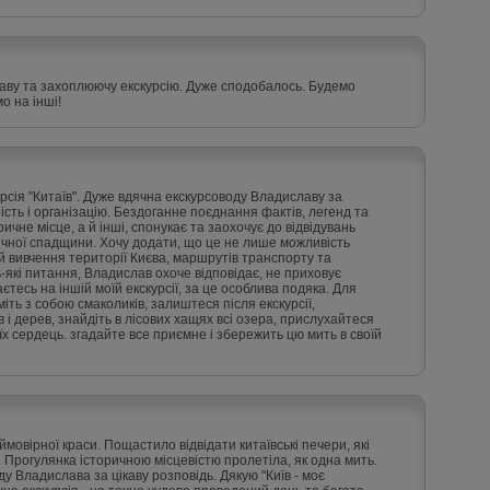
каву та захоплюючу екскурсію. Дуже сподобалось. Будемо
о на інші!
урсія "Китаїв". Дуже вдячна екскурсоводу Владиславу за
ість і організацію. Бездоганне поєднання фактів, легенд та
ичне місце, а й інші, спонукає та заохочує до відвідувань
ричної спадщини. Хочу додати, що це не лише можливість
 й вивчення території Києва, маршрутів транспорту та
ь-які питання, Владислав охоче відповідає, не приховує
єтесь на іншій моїй екскурсії, за це особлива подяка. Для
міть з собою смаколиків, залиштеся після екскурсії,
 і дерев, знайдіть в лісових хащях всі озера, прислухайтеся
їх сердець. згадайте все приємне і збережить цю мить в своїй
ймовірної краси. Пощастило відвідати китаївські печери, які
. Прогулянка історичною місцевістю пролетіла, як одна мить.
у Владислава за цікаву розповідь. Дякую "Київ - моє