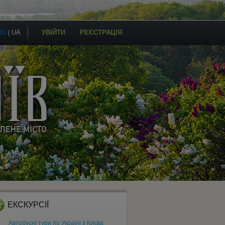
RU
UA
УВІЙТИ
РЕЄСТРАЦІЯ
|
ЕКСКУРСІЇ
Автобусні тури по Україні з Києва