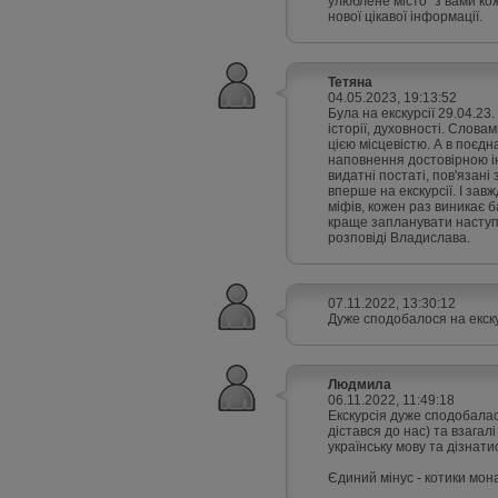
улюблене місто" з вами ко
нової цікавої інформації.
Тетяна
04.05.2023, 19:13:52
Була на екскурсії 29.04.23
історії, духовності. Слов
цією місцевістю. А в поєд
наповнення достовірною ін
видатні постаті, пов'язан
вперше на екскурсії. І зав
міфів, кожен раз виникає 
краще запланувати наступн
розповіді Владислава.
07.11.2022, 13:30:12
Дуже сподобалося на екску
Людмила
06.11.2022, 11:49:18
Екскурсія дуже сподобалас
дістався до нас) та взагал
українську мову та дізнати
Єдиний мінус - котики мон