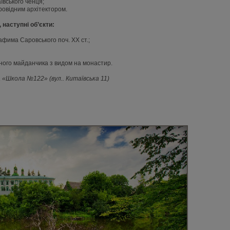
ївського ченця;
ровідним архітектором.
 наступні об’єкти:
афима Саровського поч. ХХ ст.;
много майданчика з видом на монастир.
а «Школа №122» (вул.. Китаївська 11)