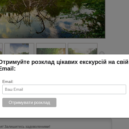
Отримуйте розклад цікавих екскурсій на свій
Email:
Email:
,гарні краєвиди, багато цікавої інформації, гарна
 відвідин !
ня! Залишитесь задоволеними!