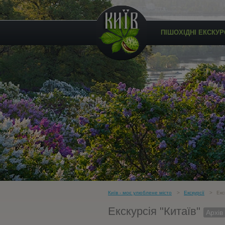
ПІШОХІДНІ ЕКСКУРС
Київ - моє улюблене місто
Екскурсії
Екск
Екскурсія "Китаїв"
Архів