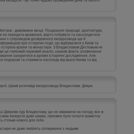
жна екскурсія - це точно чудово проведений день та багато
. Китаєв - дивовижне місце. Поєднання природи, архітектури,
ами не передати враження, варто побувати та насолодитися
нанні з супроводом досвідченого екскурсовода ще й
формацією про історичні події, що відбувалися у Києві та
і з історією країни та монастиря. З Владиславом Дятловым не
жди це глибокий науковий аналіз, наукові факти, розвінчання
бажання зануритися в архівні історичні дослідження. Але
і подорожі та отримати насолоду від краси Києва та від
рсії. Цікаві розповіді екскурсовода Владислава. Дякую.
ь! Дякуємо гіду Владиславу, що не зважаючи на погоду, все ж
і сама екскурсія дуже цікава, приємно було почути грамотну
сь стільки нового для себе.
астиря не дуже люблять спілкування з людьми