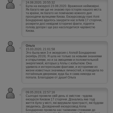
24.08.2020, 20:55:32
Була на екскурсії 23.08.2020. Враження неймовірні.
Як багато ми ще не знаємо про історію нашого міста
та країни, як багато не помічаємо кожного дня
проходячи вулицями Києва. Екскурсоводу пані Аллі
Бондаренко вдалось занурити нас в Київ 17 сторіччя,
розкрити досі невідомі історичні факти, підняти
голову догори і ще раз насолодитися чарівністю
Києва.
Ольга
15.03.2020, 21:01:58
Это была моя 3-я экскурсия с Аллой Бондаренко
(ноябрь 2019). Я шла не только за новыми знаниями
и открытиями, но и за эмоциями и положительной
энергетикой, которых у Аллы с избытком. Она
удивила и интересными фактами, и историями из
жизни известных значимых личностей, и поводила по
потаённым дворикам, куда бы я сама никогда не
попала. Благодарю от души! Ольга
09.05.2019, 22:57:16
Сьогодні провели свій день зі змістом - чудова
екскурсія Києвом 17 сторіччя. Дізнались яке тоді
життя було у місті, які вирували пристрасті, які будови
зводились. Досвідчений екскурсовод Алла
Бондаренко провела нас таємними стежками до