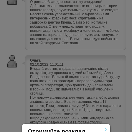
Огромная благодарность за эту экскурсию!
Действительно - малоизвестные страницы истории
нашего города, поучительные и актуальные сегодня.
Рассказ очень увлекательный, с вкраплениями
интересных, красивых мест, спрятанных на
задворках центра Киева. Сами б точно там не
побывали. Отмечу легкую, приятную подачу,
непринужденную атмосферу и конечно же - глубокое
знание материала. Чудесная получилась прогулка и
полезная для всех нас! Всем рекомендую побывать
на этой экскурсии. Светлана.
Ольга
02.10.2022, 11:01:11
Вчора, 1 жовтня, відвідала надзвичайно цікаву
екскурсію, яку провела відомий київський гід Алла
Бондаренко. Велика їй подяка за це, за ту роботу, яку
вона натхненно проводить, перелопачуючи гори
архівної літератури, щоб донести до нас невідомі
історичні події, які відбувалися в нашій улюбленій
столиці.
По- новому відкрилась для мене така начебто доволі
знайома місцевість! Безліч таємниць міста 17
сторіччя, Гори, схвилювали уяву! З'явилися паралелі з
нашим сьогоденням, особливо ті, що стосуються
поводження росіян-москалів.
Щиро дякую неперевершеній Аллі Бондаренко за
екскурсію і раджу киянам та гостям столиці
обов'язково відвідати її. Не пожалкуєте!
x
Отримуйте розклад