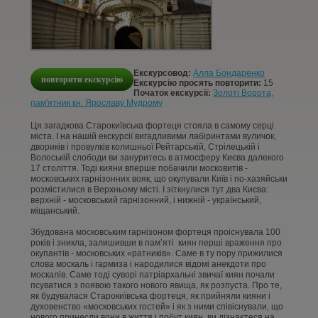
КОНТАКТИ
СТАТТІ
Екскурсовод:
Алла Бондаренко
повторити екскурсію
УВІЙТИ
Екскурсію просять повторити:
15
Початок екскурсії:
Золоті Ворота,
пам'ятник кн. Ярославу Мудрому
РЕЄСТРАЦІЯ
Ця загадкова Старокиївська фортеця стояла в самому серці
міста. І на нашій екскурсії вигадливими лабіринтами вуличок,
двориків і провулків колишньої Рейтарській, Стрілецькій і
Волоській слободи ви зануритесь в атмосферу Києва далекого
17 століття. Тоді кияни вперше побачили московитів -
московських гарнізонних вояк, що окупували Київ і по-хазяйськи
розмістилися в Верхньому місті. І зіткнулися тут два Києва:
верхній - московський гарнізонний, і нижній - український,
міщанський.
Збудована московським гарнізоном фортеця проіснувала 100
років і зникла, залишивши в пам’яті киян перші враження про
окупантів - московських «ратників». Саме в ту пору прижилися
слова москаль і гармиза і народилися відомі анекдоти про
москалів. Саме тоді суворі патріархальні звичаї киян почали
псуватися з появою такого нового явища, як розпуста. Про те,
як будувалася Старокиївська фортеця, як прийняли кияни і
духовенство «московських гостей» і як з ними співіснували, що
нового принесли вони в життя і побут киян, ви дізнаєтеся на