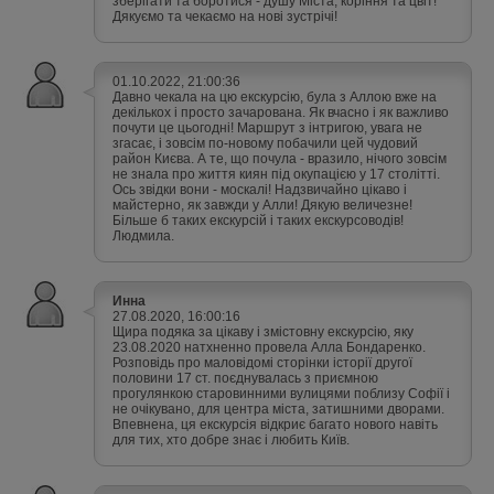
зберігати та боротися - душу Міста, коріння та цвіт!
Дякуємо та чекаємо на нові зустрічі!
01.10.2022, 21:00:36
Давно чекала на цю екскурсію, була з Аллою вже на
декількох і просто зачарована. Як вчасно і як важливо
почути це цьогодні! Маршрут з інтригою, увага не
згасає, і зовсім по-новому побачили цей чудовий
район Києва. А те, що почула - вразило, нічого зовсім
не знала про життя киян під окупацією у 17 столітті.
Ось звідки вони - москалі! Надзвичайно цікаво і
майстерно, як завжди у Алли! Дякую величезне!
Більше б таких екскурсій і таких екскурсоводів!
Людмила.
Инна
27.08.2020, 16:00:16
Щира подяка за цікаву і змістовну екскурсію, яку
23.08.2020 натхненно провела Алла Бондаренко.
Розповідь про маловідомі сторінки історії другої
половини 17 ст. поєднувалась з приємною
прогулянкою старовинними вулицями поблизу Софії і
не очікувано, для центра міста, затишними дворами.
Впевнена, ця екскурсія відкриє багато нового навіть
для тих, хто добре знає і любить Київ.