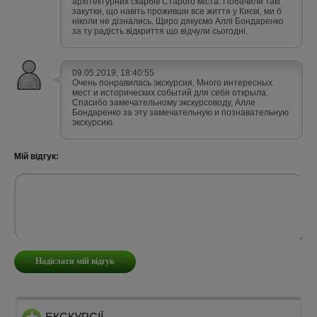
архітектурних скарбів Старого міста. Побачили такі
закутки, що навіть проживши все життя у Києві, ми б
ніколи не дізнались. Щиро дякуємо Аллі Бондаренко
за ту радість відкриття що відчули сьогодні.
09.05.2019, 18:40:55
Очень понравилась экскурсия. Много интересных
мест и исторических событий для себя открыла.
Спасибо замечательному экскурсоводу, Алле
Бондаренко за эту замечательную и познавательную
экскурсию.
Мій відгук: