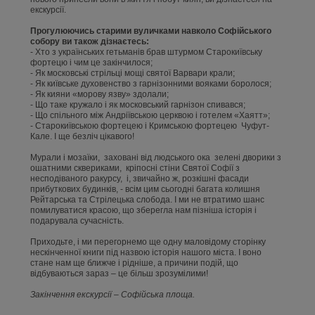
екскурсії.
Прогулюючись старими вуличками навколо Софійського
собору ви також дізнаєтесь:
- Хто з українських гетьманів брав штурмом Старокиївську
фортецю і чим це закінчилося;
- Як московські стрільці мощі святої Варвари крали;
- Як київське духовенство з гарнізонними вояками боролося;
- Як кияни «морову язву» здолали;
- Що таке кружало і як московський гарнізон спивався;
- Що спільного між Андріївською церквою і готелем «Хаятт»;
- Старокиївською фортецею і Кримською фортецею Чуфут-
Кале. І ще безліч цікавого!
Мурали і мозаїки, заховані від людського ока зелені дворики з
ошатними сквериками, кріпосні стіни Святої Софії з
несподіваного ракурсу, і, звичайно ж, розкішні фасади
прибуткових будинків, - всім цим сьогодні багата колишня
Рейтарська та Стрілецька слобода. І ми не втратимо шанс
помилуватися красою, що зберегла нам пізніша історія і
подарувала сучасність.
Приходьте, і ми перегорнемо ще одну маловідому сторінку
нескінченної книги під назвою історія нашого міста. І воно
стане нам ще ближче і рідніше, а причини подій, що
відбуваються зараз – це більш зрозумілими!
Закінчення екскурсії – Софійська площа.