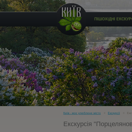
ПІШОХІДНІ ЕКСКУРС
Київ - моє улюблене місто
Екскурсії
Екс
Екскурсія "Порцелянов