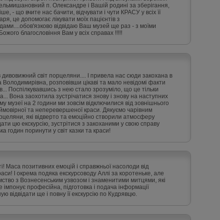
м, вельмишановний п. Олександре і Вашій родині за зберігання,
е, - що вчите нас бачити, відчувати і чути КРАСУ у всіх її
каря, це допомогає лікувати моїх пацієнтів з
ми....обов'язково відвідаю Ваш музей ще раз - з моїми
ожого благословіння Вам у всіх справах !!!!!
 дивовижний світ порцеляни.... І привела нас сюди закохана в
 Володимирівна, розповівши цікаві та мало невідомі факти
в... Поспілкувавшись з нею стало зрозуміло, що це тільки
... Вона заохотила зустрічатися знову і знову на наступних
мому музеї на 2 години ми зовсім відключилися від зовнішнього
неймовірної та неперевершеної краси. Дякуємо чарівним
целяни, які відверто та емоційно створили атмосферу
дати цю екскурсію, зустрітися з закоханими у свою справу
а годин поринути у світ казки та краси!
і! Маса позитивних емоцій і справжньої насолоди від
аси! І окрема подяка екскурсоводу Аллі за коротеньке, але
мство з Вознесенським узвозом і знаменитими митцями, які
е імпонує професійна, підготовка і подача інформації
ю відвідати ще і повну її екскурсію по Кудрявцю.