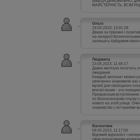
ШВЕЦА.ДИВОВИЖНО, ДЯК
МАЙСТЕРНІСТЬ. ВСІМ Р
Ольга
29.05.2023, 13:01:28
Дякую за приємні і позити
на екскурсії Вознесенськи
залишать байдужим нікого.
Людмила
23.05.2023, 11:48:17
Давно мечтала посетить э
ожидания.
Каждый экспонат можно ра
увлеченно знакомили нас с
музей для свободного пос
впечатление - это поющие
Прекрасным вступлением к
по Вознесенскому спуску с
нового на этой улице. Оче
знакомство с историями в
Валентина
08.05.2023, 11:17:00
Відомий журналіст і непер
свою порцелянову колекцію