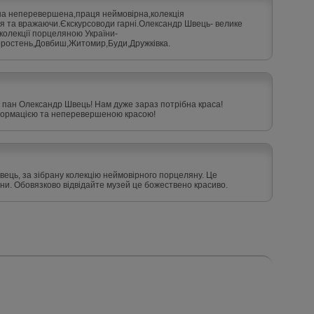
на неперевершена,праця неймовірна,колекція
я та вражаючи.Єкскурсоводи гарні.Олександр Швець- велике
олекції порцеляною України-
оростень,Довбиш,Житомир,Буди,Дружківка.
к пан Олександр Швець! Нам дуже зараз потрібна краса!
формацією та неперевершеною красою!
ець, за зібрану колекцію неймовірного порцеляну. Це
лини. Обовязково відвідайте музей це божествено красиво.