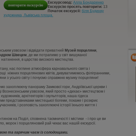
Екскурсовод:
Алла Бондаренко
повторити екскурсію
Екскурсію просять повторити:
13
Початок екскурсії:
біля Будинку
художника, Львівська площа.
ьким узвозом і відвідати приватний
Музей порцеляни
,
ндром Швецем
, де ми потрапимо у світ вишуканої
і натхнення, в царство високого мистецтва.
стану, нас поглине атмосфера карнавального свята і
ощі ніжних порцелянових квітів, дивуватимемось філігранними,
и з усього світу і почуємо справжню музику порцеляни!
мо захоплюючу панораму Замкової гори, Андріївської церкви і
і Вознесенським узвозом, який просто «дихає» мистецтвом і
 художників, архітекторів і скульпторів, наша гідеса
ими представниками мистецької богеми, покаже і розкриє
учасників, і розповість захоплюючі історії їхнього життя і
тином на Поділ, сповнена таємничості і містики - і про це ви
тло, морок і порцеляновий рай чекає вас нашій екскурсії.
вою та гарячим чаєм із солодощами.