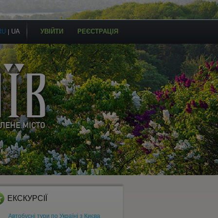
RU
UA
УВІЙТИ
РЕЄСТРАЦІЯ
|
ЕКСКУРСІЇ
Автобусні тури по Україні з Києва