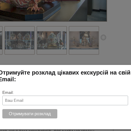
Отримуйте розклад цікавих екскурсій на свій
Email:
скурсія!
Email:
чний день,Вознесенський узвіз, золота осінь і багато історій і
о. А бонусом екскурсії-стало знайомство з сином скульптора
стило побувати в їх майстерні і побачити роботи авторів.
ИНА-ПОРЦЕЛЯНОВА КОЛЕКЦІЯ ВІД ОЛЕКСАНДРА