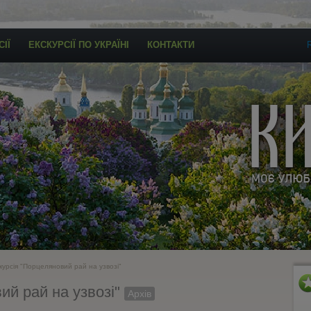
ІЇ
ЕКСКУРСІЇ ПО УКРАЇНІ
КОНТАКТИ
курсія "Порцеляновий рай на узвозі"
ий рай на узвозі"
Архів