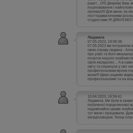
ракет....(!!!!) Дякуємо Ва
поціновування і найголовніш
проявах!!!! Для мене, як лі
посттравматичними розлада
студентами !!!! ДЯКУЄМО! Б
Людмила
07.05.2023, 19:06:38
07.05.2023 ми потрапили в
свою справу людина - Алла
про узвіз та його мешканці
початок нашого знайомства
своїх екскурсіях.... А в са
світу та поринули у світ 
професіоналкам музею пор
казки!!! Щиро радимо відві
професіоналами та на кільк
10.04.2023, 16:59:41
Людмила. Ми були в захват
побаченої порцелянової кр
надзвичайно цікаве знайо
тут жили і працювали. Дуж
екскурсоводом. Тепер плану