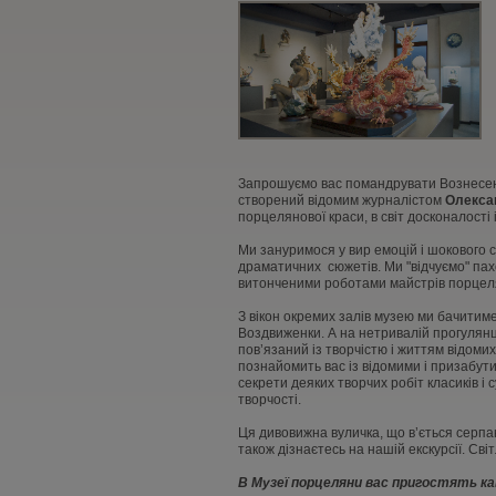
Запрошуємо вас помандрувати Вознесенс
створений відомим журналістом
Олекса
порцелянової краси, в світ досконалості 
Ми зануримося у вир емоцій і шокового 
драматичних сюжетів. Ми "відчуємо" пах
витонченими роботами майстрів порцелян
З вікон окремих залів музею ми бачитиме
Воздвиженки. А на нетривалій прогулянц
пов’язаний із творчістю і життям відомих
познайомить вас із відомими і призабут
секрети деяких творчих робіт класиків і с
творчості.
Ця дивовижна вуличка, що в’ється серпан
також дізнаєтесь на нашій екскурсії. Сві
В Музеї порцеляни вас пригостять ка