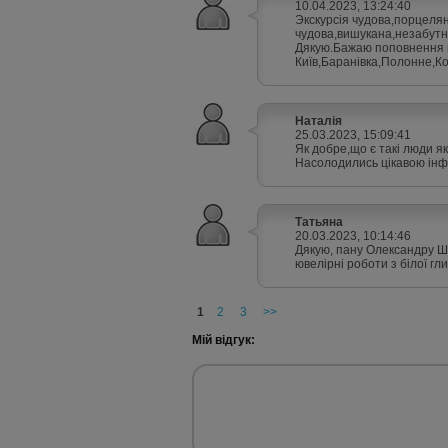
10.04.2023, 13:24:40
Экскурсія чудова,порцеля
чудова,вишукана,незабутн
Дякую.Бажаю поповнення к
Київ,Баранівка,Полонне,К
Наталія
25.03.2023, 15:09:41
Як добре,що є такі люди я
Насолодились цікавою ін
Татьяна
20.03.2023, 10:14:46
Дякую, пану Олександру Шв
ювелірні роботи з білої г
1
2
3
>>
Мій відгук: