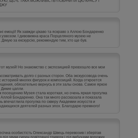
УЮ, ЩО Є ТАКА МОЖЛИВІСТЬ-ПОБАЧИТИ ЦЮ КРАСУ І
АДЖУ
вні емоції! Як завжди цікаво та яскраво з Аллою Бондаренко
м узвозом. І дивовижна краса Порцеляного музею не
 Дякую за екскурсію, рекомендую тим, хто ще був.
тот музей! Но знакомство с экспозицией превзошло все мои
ссматривать долго с разных сторон. Оба экскурсовода очень
 историей многих фигурок и композиций. Когда откроется
ещения, обязательно вернусь в эти залы снова. Самое яркое
 Дикие цапли.
 посещению Музея стала короткая, но очень яркая прогулка
 Аллой Бондаренко. Она так много рассказала и показала
нь впечатлила прогулка по скверу Академии искусств и
ыдающихся деятелей разных эпох. Благодарю премного!
есічна особистість Олександр Швець перевозив і зберігав
 під звуки сирен повітряної тривоги і під вибухами ворожих