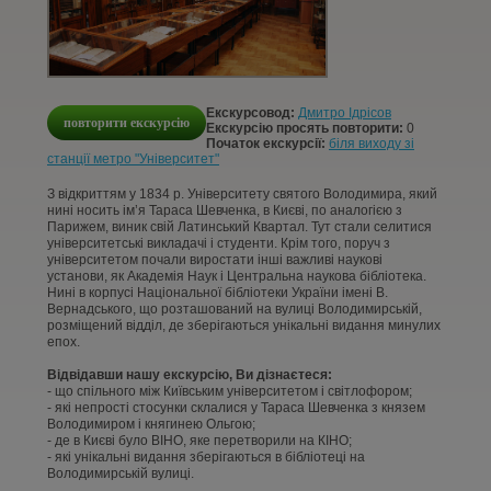
КОНТАКТИ
СТАТТІ
Екскурсовод:
Дмитро Ідрісов
повторити екскурсію
УВІЙТИ
Екскурсію просять повторити:
0
Початок екскурсії:
біля виходу зі
станції метро "Університет"
РЕЄСТРАЦІЯ
З відкриттям у 1834 р. Університету святого Володимира, який
нині носить ім’я Тараса Шевченка, в Києві, по аналогією з
Парижем, виник свій Латинський Квартал. Тут стали селитися
університетські викладачі і студенти. Крім того, поруч з
університетом почали виростати інші важливі наукові
установи, як Академія Наук і Центральна наукова бібліотека.
Нині в корпусі Національної бібліотеки України імені В.
Вернадського, що розташований на вулиці Володимирській,
розміщений відділ, де зберігаються унікальні видання минулих
епох.
Відвідавши нашу екскурсію, Ви дізнаєтеся:
- що спільного між Київським університетом і світлофором;
- які непрості стосунки склалися у Тараса Шевченка з князем
Володимиром і княгинею Ольгою;
- де в Києві було ВІНО, яке перетворили на КІНО;
- які унікальні видання зберігаються в бібліотеці на
Володимирській вулиці.