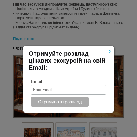
Під час екскурсії Ви побачите, зокрема, наступні об’єкти:
- Національна Академія Наук України і Будинок Учителя;
- Київський Національний університет імені Тараса Шевченка;
- Парк імені Тараса Шевченка;
- Корпус Національної бібліотеки України імені В. Вернадського
(Відділ стародруків і рідкісних видань).
Поделиться
Фотозвіт з екскурсії:
x
Отримуйте розклад
цікавих екскурсій на свій
Email:
Email: