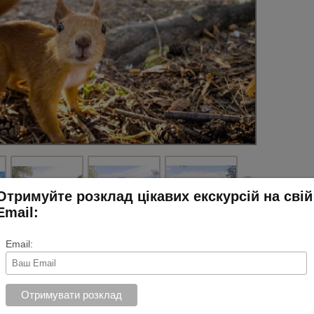
Отримуйте розклад цікавих екскурсій на свій
Email:
Email:
 прогулянку весняним Голосієвом! Давно збирались побачити
екрасної природи почули багато цікавої інформації