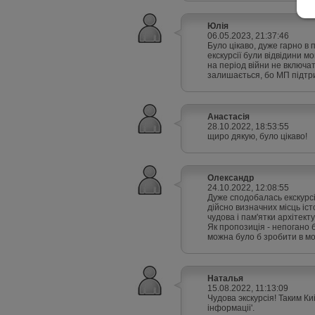
Юлія
06.05.2023, 21:37:46
Було цікаво, дуже гарно в 
екскурсії були відвідини 
на період війни не включат
залишається, бо МП підтри
Анастасія
28.10.2022, 18:53:55
щиро дякую, було цікаво!
Олександр
24.10.2022, 12:08:55
Дуже сподобалась екскурсія
дійсно визначних місць іс
чудова і пам'ятки архітект
Як пропозиція - непогано 
можна було б зробити в мо
Наталья
15.08.2022, 11:13:09
Чудова экскурсiя! Таким Киi
iнформацii'.