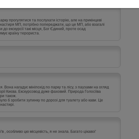
парку прогулятися та послухати історію, але на прикінцеві
монастиря МП, потрібно попереджати, що це МП, або взагалі
и до екскурсії такі місця, Бог Єдиний, проте осад
мує країну терориста.
. Вона нагадує мініпохід по парку та лісу, з паузами на огляд
торії Києва. Екскурсовод дуже фаховий. Природа Голосіїва
ури також.
було б зробити зупинку по дорозі для туалету або кави. Це
настирі.
i'в , особливо цю мiсцевiсть, я не знала. Багато цiкавоi'