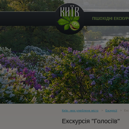
ПІШОХІДНІ ЕКСКУРС
Київ - моє улюблене місто
Екскурсії
Екск
Екскурсія "Голосіїв"