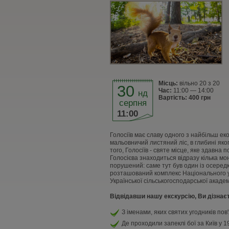
Місць:
вільно 20 з 20
30
Час:
11:00 — 14:00
нд
Вартість: 400 грн
серпня
11:00
Голосіїв має славу одного з найбільш ек
мальовничий листяний ліс, в глибині яког
того, Голосіїв - святе місце, яке здавна
Голосієва знаходиться відразу кілька мон
порушений: саме тут був один із осередк
розташований комплекс Національного у
Української сільськогосподарської академ
Відвідавши нашу екскурсію, Ви дізнає
З іменами, яких святих угодників пов
Де проходили запеклі бої за Київ у 1