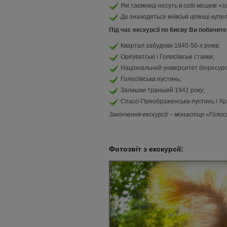
Які таємниці несуть в собі місцеві 
Де знаходяться київські цілющі купел
Під час екскурсії по Києву Ви побачите,
Квартал забудови 1940-50-х років;
Орігуватські і Голосіївські ставки;
Національний університет біоресурс
Голосіївська пустинь;
Залишки траншей 1941 року;
Спасо-Преображенська пустинь і Хра
Закінчення екскурсії – монастир «Голос
Фотозвіт з екскурсії: