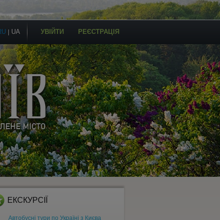
RU
UA
УВІЙТИ
РЕЄСТРАЦІЯ
|
ЕКСКУРСІЇ
Автобусні тури по Україні з Києва