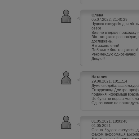
Олена
05.07.2022, 21:40:29
Чудова екскурсія для літнь
озер!
Вже не вперше приходжу н
Він так цікаво розповідає,
досліджень.
Я в захопленні!
Побачите багато цікавого!
Рекомендую однозначно!
Дякую!!!
Наталия
29.08.2021, 10:11:14
Дуже сподобалась екскурсія
Екскурсовод Дмитро-професі
подання інформації врази
Це була не перша моя екс
Однозначно не пошкодуєте
01.05.2021, 18:03:48
01.05.2021
Олена. Чудова екскурсія, 
фахом. Інформація абсолют
Багато чудової природи до