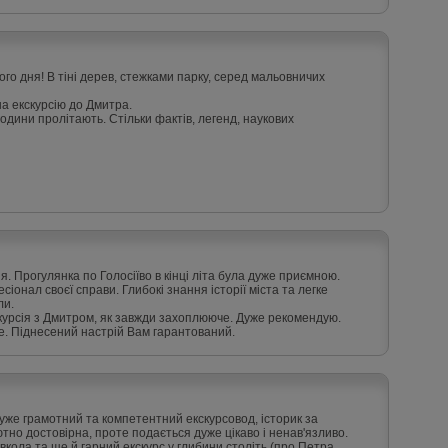
ого дня! В тіні дерев, стежками парку, серед мальовничих
а екскурсію до Дмитра.
 години пролітають. Стільки фактів, легенд, наукових
. Прогулянка по Голосіїво в кінці літа була дуже приємною.
онал своєї справи. Глибокі знання історії міста та легке
ли.
курсія з Дмитром, як завжди захоплююче. Дуже рекомендую.
. Піднесений настрій Вам гарантований.
дуже грамотний та компетентний екскурсовод, історик за
но достовірна, проте подається дуже цікаво і ненав'язливо.
вкола та ще й гарний екскурс у глибини століть (про Петра