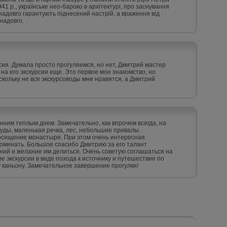
41 р., українське нео-бароко в архітектурі, про заснування
адовго гарантують піднесений настрій, а враження від
надовго.
сия. Думала просто прогуляемся, но нет, Дмитрий мастер
 на его экскурсии еще. Это первое мое знакомство, но
кольку не все экскурсоводы мне нравятся, а Дмитрий
нним теплым днем. Замечательно, как впрочем всегда, на
руды, маленькая речка, лес, небольшие привалы.
осещение монастыря. При этом очень интересная
оминать. Большое спасибо Дмитрию за его талант
аний и желание им делиться. Очень советую соглашаться на
 экскурсии в виде похода к источнику и путешествие по
каньону. Замечательное завершение прогулки!