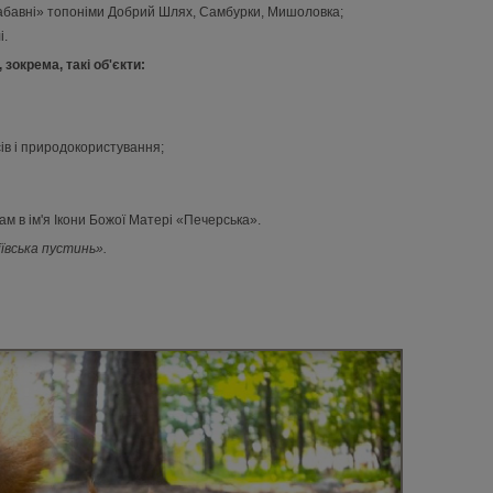
«забавні» топоніми Добрий Шлях, Самбурки, Мишоловка;
і.
 зокрема, такі об'єкти:
ів і природокористування;
м в ім'я Ікони Божої Матері «Печерська».
іївська пустинь».