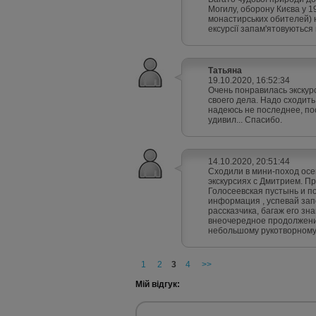
Могилу, оборону Києва у 19
монастирських обителей) н
ексурсії запам'ятовуються 
Татьяна
19.10.2020, 16:52:34
Очень понравилась экскур
своего дела. Надо сходить
надеюсь не последнее, пос
удивил... Спасибо.
14.10.2020, 20:51:44
Сходили в мини-поход осе
экскурсиях с Дмитрием. П
Голосеевская пустынь и п
информация , успевай зап
рассказчика, багаж его зн
внеочередное продолжение
небольшому рукотворному 
1
2
3
4
>>
Мій відгук: