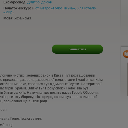
Екскурсовод:
Дмитро Ідрісов
Початок екскурсії:
ст. метро «Голосіївська», біля готелю
«Мир»
Мова:
Українська
Записатися
ологічно чистих і зелених районів Києва. Тут розташований
о приховані джерела джерельної води, ставки і малі річки. Крім
 полюбили монахи, ховалися тут від мирської суєти. На території
астирів і храмів. Влітку 1941 року спокій Голосієва був
ів битви за Київ. На вулиці, що носить назву Героїв Оборони,
ніверситету біоресурсів і природокористування, колишньої
ії, заснованої ще в 1898 році.
теся
:
'язана Голосіївська земля;
941 році;