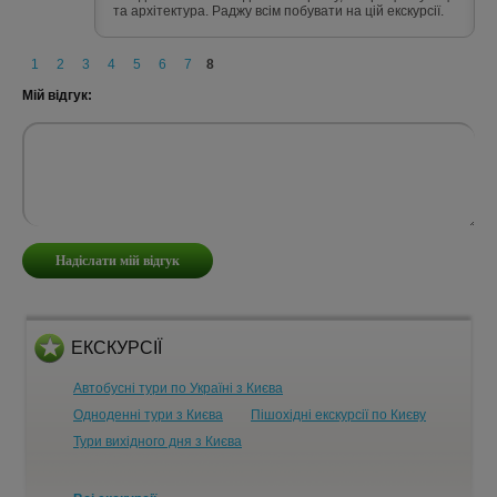
та архітектура. Раджу всім побувати на цій екскурсії.
1
2
3
4
5
6
7
8
Мій відгук:
ЕКСКУРСІЇ
Автобусні тури по Україні з Києва
Одноденні тури з Києва
Пішохідні екскурсії по Києву
Тури вихідного дня з Києва