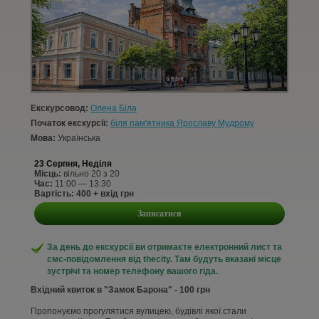
КОНТАКТИ
СТАТТІ
УВІЙТИ
Екскурсовод:
Олена Біла
РЕЄСТРАЦІЯ
Початок екскурсії:
біля пам'ятника Ярославу Мудрому
Мова:
Українська
23 Серпня, Неділя
Місць:
вільно 20 з 20
Час:
11:00 — 13:30
Вартість: 400 + вхід грн
Записатися
За день до екскурсії ви отримаєте електронний лист та
смс-повідомлення від thecity. Там будуть вказані місце
зустрічі та номер телефону вашого гіда.
Вхідний квиток в "Замок Барона" - 100 грн
Пропонуємо прогулятися вулицею, будівлі якої стали