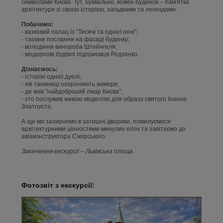
символами Києва. Тут, буквально, кожен будинок – пам'ятка
архітектури зі своєю історією, загадками та легендами.
Побачимо:
- казковий палац із "Тисячі та однієї ночі";
- таємне послання на фасаді будинку;
- володіння винороба Штейнгеля;
- модернові будівлі підприємця Родзянко.
Дізнаємось:
- історію однієї дуелі;
- які таємниці охороняють химери;
- де жив "найдобріший лікар Києва";
- хто послужив живою моделлю для образу святого Іоанна
Златоуста.
А ще ми зазирнемо в затишні дворики, помилуємося
архітектурними цінностями минулих епох та завітаємо до
авіаконструктора Сікорського.
Закінчення екскурсії – Львівська площа.
Фотозвіт з екскурсії: