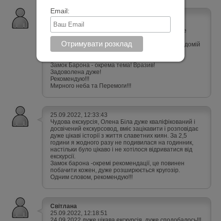
Email:
Олена
25.09.2022, 20:42:45
Рекомендую чудового екскурсовода! Олена дуже
цікаво розповідає! Почула багато різноманітної
інформації про людей, які жили в будинках на відомій
вулиці. Кожен будинок має свою таємницю та
цікавинка!
Замок Барона - окрема тема! Вразив!
Задоволена дуже!
Рекомендую!!!
Мирного неба та Перемоги!!!
25.09.2022, 12:33:43
Чудова екскурсія, Олена Біла дуже кваліфікований і
досвічений екскурсовод, вміє зацікавити і розповідає
дуже цікаві історії з життя славетних киян. За 2,5
години я жодного разу не подивилася на годинник,
настільки було цікаво і не хотілося відриватися від
екскурсії.
Замок барона -окремі рекомендації, це повинен
побачити кожен, дуже розширюється кругозір.
Одним словом, рекомендую!!!
Світлана
25.09.2022, 12:18:51
24.09.2022 дуже цікава екскурсія, дуже сподобалось!!!