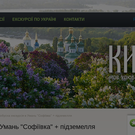
ІЇ
ЕКСКУРСІЇ ПО УКРАЇНІ
КОНТАКТИ
обусна екскурсія в Умань "Софіївка" + підземелля
 Умань "Софіївка" + підземелля