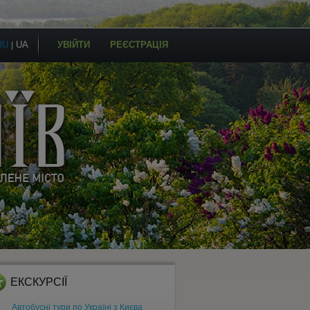
RU
UA
УВІЙТИ
РЕЄСТРАЦІЯ
|
ЕКСКУРСІЇ
Автобусні тури по Україні з Києва