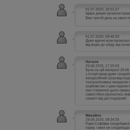
01.07.2025, 16:51:27
Щиро дякую організаторам і
Вже третій день на хвилі п
01.07.2025, 09:40:33
Дуже вдячні всім організат
від водія до обіду, від по
Наталя
29.06.2025, 17:25:03
Була на цій екскурсії 28.0
з історії краю,дуже сподоб
екскурсійний супровід под
театралізовану екскурсію
знайомство з цим парком 
при створенні цього приро
самостійно,проїхатись чо
захваті від цієї подорожі!
Михайло
29.06.2025, 09:34:35
Парк Софіївка сподобався, 
парку. І мені не сподобадол