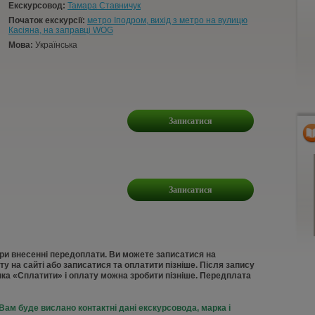
Екскурсовод:
Тамара Ставничук
Початок екскурсії:
метро Іподром, вихід з метро на вулицю
Касіяна, на заправці WOG
Мова:
Українська
Записатися
Записатися
при внесенні передоплати. Ви можете записатися на
у на сайті або записатися та оплатити пізніше. Після запису
пка «Сплатити» і оплату можна зробити пізніше. Передплата
 Вам буде вислано контактні дані екскурсовода, марка і