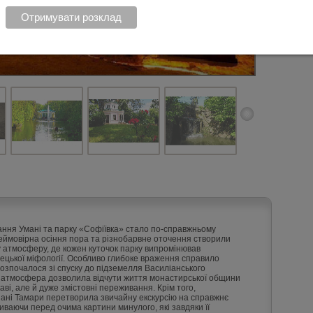
дання Умані та парку «Софіївка» стало по-справжньому
еймовірна осіння пора та різнобарвне оточення створили
 атмосферу, де кожен куточок парку випромінював
ецької міфології. Особливо глибоке враження справило
озпочалося зі спуску до підземелля Василіанського
 атмосфера дозволила відчути життя монастирської общини
ві, але й дуже змістовні переживання. Крім того,
пані Тамари перетворила звичайну екскурсію на справжнє
иваючи перед очима картини минулого, які завдяки її