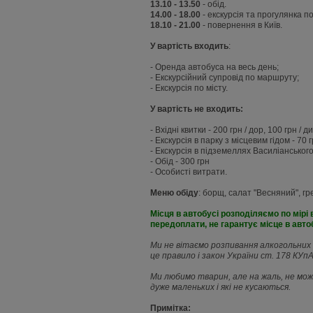
13.10 - 13.50
- обід.
14.00 - 18.00
- екскурсія та прогулянка по
18.10 - 21.00
- повернення в Київ.
У вартість входить
:
- Оренда автобуса на весь день;
- Екскурсійний супровід по маршруту;
- Екскурсія по місту.
У вартість не входить:
- Вхідні квитки - 200 грн / дор, 100 грн / ди
- Екскурсія в парку з місцевим гідом - 70 г
- Екскурсія в підземеллях Василіанськог
- Обід - 300 грн
- Особисті витрати.
Меню обіду
: борщ, салат "Весняний", гр
Місця в автобусі розподіляємо по мірі
передоплати, не гарантує місце в автоб
Ми не вітаємо розпивання алкогольних н
це правило і закон України ст. 178 КУ
Ми любимо тварин, але на жаль, не мож
дуже маленьких і які не кусаються.
Примітка: