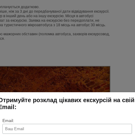
а оплачується додатково.
ше, ніж за 3 дні до передбачуваної дати відвідування екскурсії.
в інший день або на іншу екскурсію. Місця в автобусі
ат за екскурсію. Заявка на екскурсію без передоплати, не
на туристичного мікроавтобуса з 18 місць на автобус 30 місць.
рс-мажорних обставин (поломка автобуса, захворів екскурсовод,
ся.
Отримуйте розклад цікавих екскурсій на свій
Email:
Email: