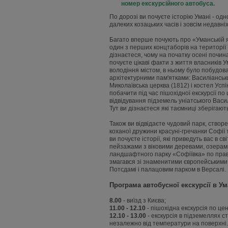
номер екскурсійного автобуса.
По дорозі ви почуєте історію Умані - одн
далеких козацьких часів і зовсім недавніх
Багато вперше почують про «Уманській я
один з перших концтаборів на території 
дізнаєтеся, чому на початку осені почина
почуєте цікаві факти з життя власників У
володіння містом, в ньому було побудован
архітектурними пам'ятками: Василіанськи
Миколаївська церква (1812) і костел Успі
побачити під час пішохідної екскурсії по
відвідування підземель уніатського Васил
Тут ви дізнаєтеся які таємниці зберігают
Також ви відвідаєте чудовий парк, створе
коханої дружини красуні-гречанки Софії т
ви почуєте історії, які приведуть вас в 
пейзажами з віковими деревами, озерами
ландшафтного парку «Софіївка» по праву
змагався зі знаменитими європейськими
Потсдамі і палацовим парком в Версалі.
Програма автобусної екскурсії в Ум
8.00
- виїзд з Києва;
11.00 - 12.10
- пішохідна екскурсія по це
12.10 - 13.00
- екскурсія в підземеллях с
незалежно від температури на поверхні. 