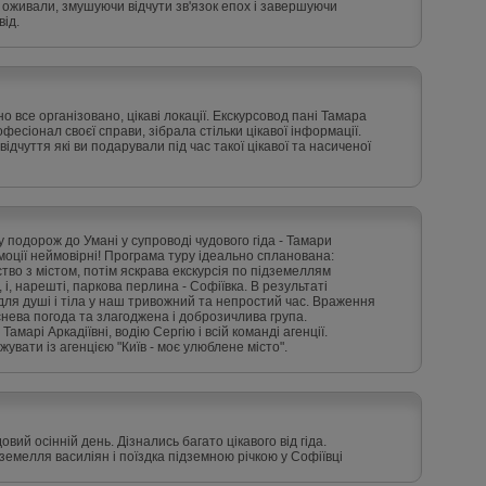
и оживали, змушуючи відчути зв'язок епох і завершуючи
від.
о все організовано, цікаві локації. Екскурсовод пані Тамара
есіонал своєї справи, зібрала стільки цікавої інформації.
ідчуття які ви подарували під час такої цікавої та насиченої
у подорож до Умані у супроводі чудового гіда - Тамари
моції неймовірні! Програма туру ідеально спланована:
тво з містом, потім яскрава екскурсія по підземеллям
і, нарешті, паркова перлина - Софіївка. В результаті
ля душі і тіла у наш тривожний та непростий час. Враження
нева погода та злагоджена і доброзичлива група.
марі Аркадіївні, водію Сергію і всій команді агенції.
увати із агенцією "Київ - моє улюблене місто".
овий осінній день. Дізнались багато цікавого від гіда.
емелля василіян і поїздка підземною річкою у Софіївці