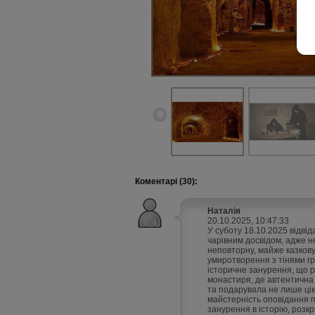
Коментарі (30):
Наталія
20.10.2025, 10:47:33
У суботу 18.10.2025 відві
чарівним досвідом, адже н
неповторну, майже казкову
умиротворення з тінями гр
історичне занурення, що р
монастиря, де автентична
та подарувала не лише ціка
майстерність оповідання 
занурення в історію, розкр