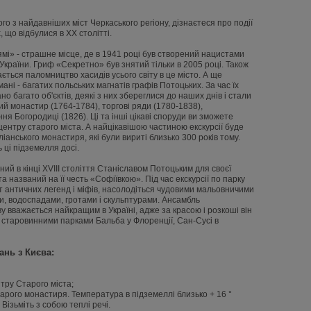
ого з найдавніших міст Черкаського регіону, дізнаєтеся про події
, що відбулися в ХХ столітті.
мі» - страшне місце, де в 1941 році був створений нацистами
України. Гриф «Секретно» був знятий тільки в 2005 році. Також
ється паломництво хасидів усього світу в це місто. А ще
мані - багатих польських магнатів графів Потоцьких. За час їх
о багато об'єктів, деякі з них збереглися до наших днів і стали
й монастир (1764-1784), торгові ряди (1780-1838),
ння Богородиці (1826). Ці та інші цікаві споруди ви зможете
 центру старого міста. А найцікавішою частиною екскурсії буде
іанського монастиря, які були вириті близько 300 років тому.
ь ці підземелля досі.
ний в кінці ХVIII століття Станіславом Потоцьким для своєї
а названий на її честь «Софіївкою». Під час екскурсії по парку
світ античних легенд і міфів, насолодіться чудовими мальовничими
, водоспадами, гротами і скульптурами. Ансамбль
 вважається найкращим в Україні, адже за красою і розкоші він
 старовинними парками Бальба у Флоренції, Сан-Сусі в
ань з Києва:
нтру Старого міста;
тарого монастиря. Температура в підземеллі близько + 16 °
Візьміть з собою теплі речі.