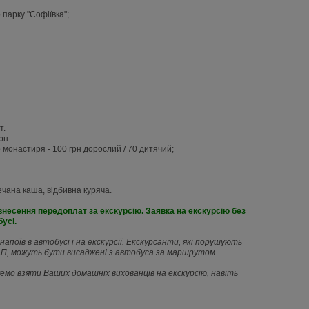
 парку "Софіївка";
т.
рн.
о монастиря - 100
грн дорослий / 70 дитячий;
ечана каша, відбивна куряча.
 внесення передоплат за екскурсію. Заявка на екскурсію без
усі.
апоїв в автобусі і на екскурсії. Екскурсанти, які порушують
пАП, можуть бути висаджені з автобуса за маршрутом.
емо взяти Ваших домашніх вихованців на екскурсію, навіть