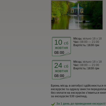
Місць:
вільно 18 з 18
10
Час:
08:00 — 21:00
сб
Вартість: 1630 грн
жовтня
08:00
Місць:
вільно 18 з 18
24
Час:
08:00 — 21:00
сб
Вартість: 1630 грн
жовтня
08:00
Бронь місць в автобусі здійснюється 
екскурсію та одразу внести передоплат
без оплати на екскурсію з'явиться кно
за екскурсію 530 грн/люд.
За 1 день до проведення екскурсії