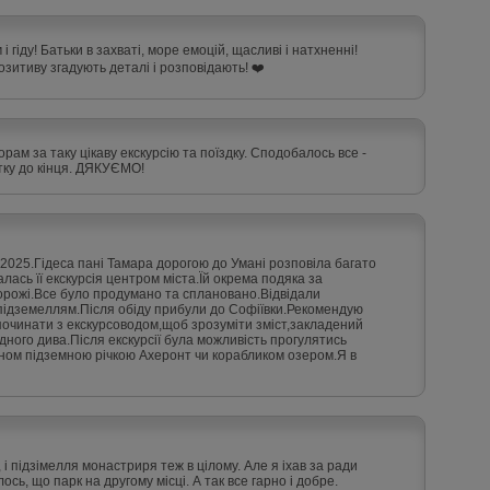
 гіду! Батьки в захваті, море емоцій, щасливі і натхненні!
озитиву згадують деталі і розповідають! ❤️‍
орам за таку цікаву екскурсію та поїздку. Сподобалось все -
чатку до кінця. ДЯКУЄМО!
6.2025.Гідеса пані Тамара дорогою до Умані розповіла багато
алась її екскурсія центром міста.Їй окрема подяка за
орожі.Все було продумано та сплановано.Відвідали
 підземеллям.Після обіду прибули до Софіївки.Рекомендую
починати з екскурсоводом,щоб зрозуміти зміст,закладений
дного дива.Після екскурсії була можливість прогулятись
вном підземною річкою Ахеронт чи корабликом озером.Я в
і підзімелля монастриря теж в цілому. Але я іхав за ради
ось, що парк на другому місці. А так все гарно і добре.