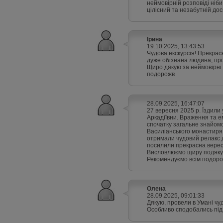
неймовірній розповіді ніб
цілісний та незабутній дос
Ірина
19.10.2025, 13:43:53
Чудова екскурсія! Прекрасн
дуже обізнана людина, проф
Щиро дякую за неймовірні в
подорожв
28.09.2025, 16:47:07
27 вересня 2025 р. Їздили 
Аркадіївни. Враження та е
спочатку загальне знайомс
Василіанського монастиря, 
отримали чудовий релакс д
посилили прекрасна верес
Висловлюємо щиру подяку Та
Рекомендуємо всім подорож
Олена
28.09.2025, 09:01:33
Дякую, провели в Умані чуд
Особливо сподобались підз