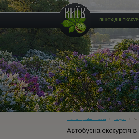
ПІШОХІДНІ ЕКСКУРС
Київ - моє улюблене місто
Екскурсії
Авт
Автобусна екскурсія в