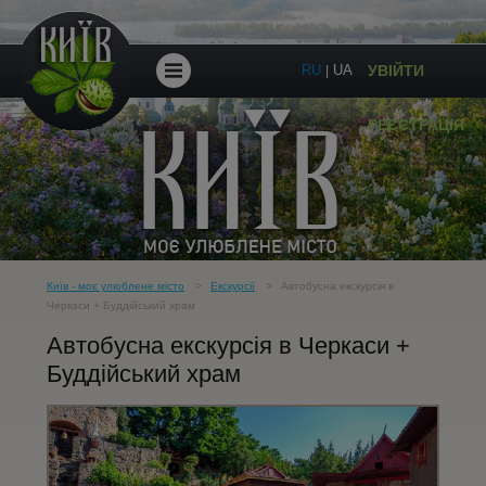
RU
UA
УВІЙТИ
|
ПІШОХІДНІ
РЕЄСТРАЦІЯ
ЕКСКУРСІЇ
ЕКСКУРСІЇ
ПО
Київ - моє улюблене місто
Екскурсії
Автобусна екскурсія в
Черкаси + Буддійський храм
Автобусна екскурсія в Черкаси +
УКРАЇНІ
Буддійський храм
ПОДАРУНКОВІ
СЕРТИФІКАТИ