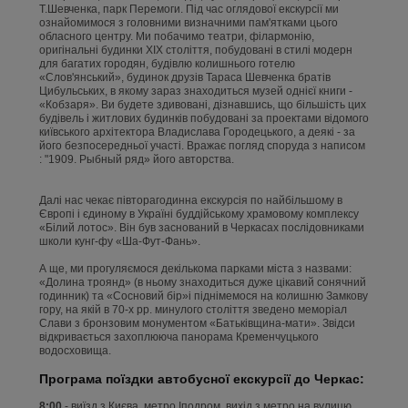
Т.Шевченка, парк Перемоги. Під час оглядової екскурсії ми
ознайомимося з головними визначними пам'ятками цього
обласного центру. Ми побачимо театри, філармонію,
оригінальні будинки ХІХ століття, побудовані в стилі модерн
для багатих городян, будівлю колишнього готелю
«Слов'янський», будинок друзів Тараса Шевченка братів
Цибульських, в якому зараз знаходиться музей однієї книги -
«Кобзаря». Ви будете здивовані, дізнавшись, що більшість цих
будівель і житлових будинків побудовані за проектами відомого
київського архітектора Владислава Городецького, а деякі - за
його безпосередньої участі. Вражає погляд споруда з написом
: "1909. Рыбный ряд» його авторства.
Далі нас чекає півторагодинна екскурсія по найбільшому в
Європі і єдиному в Україні буддійському храмовому комплексу
«Білий лотос». Він був заснований в Черкасах послідовниками
школи кунг-фу «Ша-Фут-Фань».
А ще, ми прогуляємося декількома парками міста з назвами:
«Долина троянд» (в ньому знаходиться дуже цiкавий сонячний
годинник) та «Сосновий бір»і піднімемося на колишню Замкову
гору, на якій в 70-х рр. минулого століття зведено меморіал
Слави з бронзовим монументом «Батьківщина-мати». Звідси
відкривається захоплююча панорама Кременчуцького
водосховища.
Програма поїздки автобусної екскурсії до Черкас:
8:00
- виїзд з Києва, метро Іподром, вихід з метро на вулицю