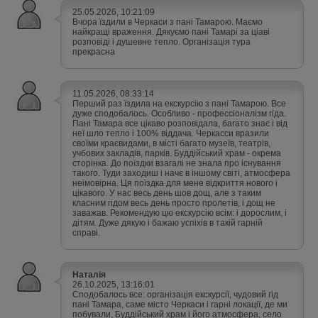
25.05.2026, 10:21:09
Вчора їздили в Черкаси з пані Тамарою. Маємо
найкращі враження. Дякуємо пані Тамарі за ціаві
розповіді і душевне тепло. Організація тура
прекрасна
11.05.2026, 08:33:14
Перший раз їздила на екскурсію з пані Тамарою. Все
дуже сподобалось. Особливо - профессіоналізм гіда.
Пані Тамара все цікаво розповідала, багато знає і від
неї шло тепло і 100% віддача. Черкасси вразили
своїми краєвидами, в місті багато музеїв, театрів,
учбових закладів, парків. Буддійський храм - окрема
сторінка. До поїздки взагалі не знала про існування
такого. Туди заходиш і начє в іншому світі, атмосфера
неімовірна. Ця поїздка для мене відкриття нового і
цікавого. У нас весь день шов дощ, але з таким
класним гідом весь день просто пролетів, і дощ не
заважав. Рекомендую цю екскурсію всім: і дорослим, і
дітям. Дуже дякую і бажаю успіхів в такій гарній
справі.
Наталія
26.10.2025, 13:16:01
Сподобалось все: організація екскурсії, чудовий гід
пані Тамара, саме місто Черкаси і гарні локації, де ми
побували, Буддійський храм і його атмосфера, село