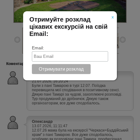
x
Отримуйте розклад
цікавих екскурсій на свій
Email:
Email:
Коментарі (76):
Тетяна
21.07.2026, 16:20:24
Були з пані Тамарою в турі 12.07. Поїздка
перевищила мої сподівання в позитивному сенсі.
Дякую пані Тамарі за чудові, захоплюючі розповіді.
Тур продуманий до дрібничок. Дякую також
оргаінзаторам, все дуже сподобалось.
Олександр
13.07.2026, 11:11:47
12.07.26 мама була на екскурсії "Черкаси+Буддійський
храм" з пані Тамарою. Все дуже сподобалось,
особливо як розповідає пані Тамара, професіонал