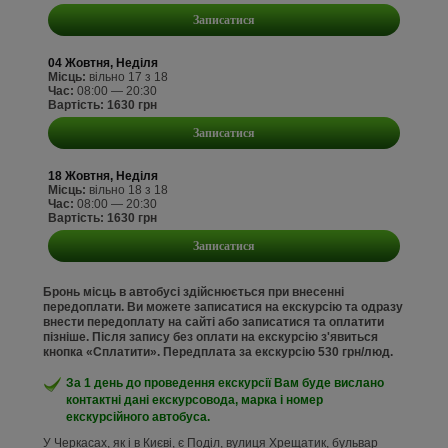
Записатися
04 Жовтня, Неділя
Місць:
вільно 17 з 18
Час:
08:00 — 20:30
Вартість: 1630 грн
Записатися
18 Жовтня, Неділя
Місць:
вільно 18 з 18
Час:
08:00 — 20:30
Вартість: 1630 грн
Записатися
Бронь місць в автобусі здійснюється при внесенні
передоплати. Ви можете записатися на екскурсію та одразу
внести передоплату на сайті або записатися та оплатити
пізніше. Після запису без оплати на екскурсію з'явиться
кнопка «Сплатити». Передплата за екскурсію 530 грн/люд.
За 1 день до проведення екскурсії Вам буде вислано
контактні дані екскурсовода, марка і номер
екскурсійного автобуса.
У Черкасах, як і в Києві, є Поділ, вулиця Хрещатик, бульвар