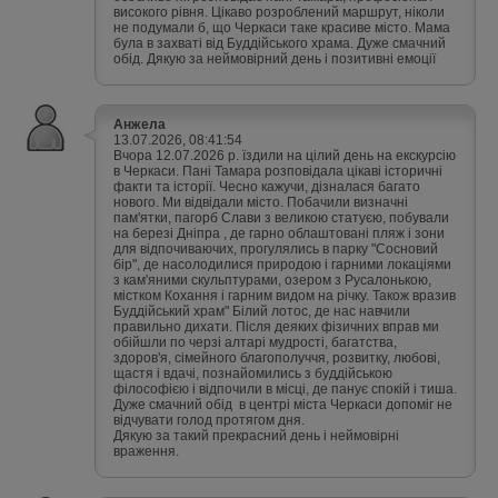
високого рівня. Цікаво розроблений маршрут, ніколи
не подумали б, що Черкаси таке красиве місто. Мама
була в захваті від Буддійського храма. Дуже смачний
обід. Дякую за неймовірний день і позитивні емоції
Анжела
13.07.2026, 08:41:54
Вчора 12.07.2026 р. їздили на цілий день на екскурсію
в Черкаси. Пані Тамара розповідала цікаві історичні
факти та історії. Чесно кажучи, дізналася багато
нового. Ми відвідали місто. Побачили визначні
пам'ятки, пагорб Слави з великою статуєю, побували
на березі Дніпра , де гарно облаштовані пляж і зони
для відпочиваючих, прогулялись в парку "Сосновий
бір", де насолодилися природою і гарними локаціями
з кам'яними скульптурами, озером з Русалонькою,
містком Кохання і гарним видом на річку. Також вразив
Буддійський храм" Білий лотос, де нас навчили
правильно дихати. Після деяких фізичних вправ ми
обійшли по черзі алтарі мудрості, багатства,
здоров'я, сімейного благополуччя, розвитку, любові,
щастя і вдачі, познайомились з буддійською
філософією і відпочили в місці, де панує спокій і тиша.
Дуже смачний обід в центрі міста Черкаси допоміг не
відчувати голод протягом дня.
Дякую за такий прекрасний день і неймовірні
враження.