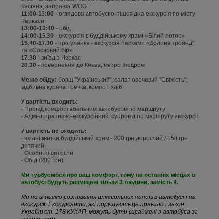
Касіяна, заправка WOG
11:00-13:00
- оглядова автобусно-пiшохiдна екскурсія по мiсту
Черкаси
13:00-13:40
- обід
14:00-15.30
- екскурсія в буддiйському храмі «Білий лотос»
15.40-17.30
- прогулянка - екскурсiя парками «Долина троянд"
та «Сосновий бір»
17.30
- виїзд з Черкас
20.30
- повернення до Києва, метро Іподром
Меню обіду:
борщ "Український", салат овочевий "Свіжість",
відбивна куряча, гречка, компот, хліб
У вартість входить:
- Проїзд комфортабельним автобусом по маршруту
- Адміністративно-екскурсiйний супровід по маршруту екскурсії
У вартість не входить:
- вхідні квитки буддійський храм - 200 грн дорослий / 150 грн
дитячий
- Особисті витрати
- Обід (200 грн)
Ми турбуємося про ваш комфорт, тому на останніх місцях в
автобусі будуть розміщені тільки 3 людини, замість 4.
Ми не вітаємо розпивання алкогольних напоїв в автобусі і на
екскурсії. Екскурсанти, які порушують це правило і закон
України ст. 178 КУпАП, можуть бути висаджені з автобуса за