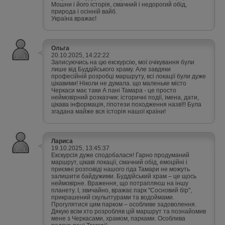
Мошни і його історія, смачний і недорогий обід,
природа і осінній вайб.
Україна вражає!
Ольга
20.10.2025, 14:22:22
Записуючись на цю екскурсію, мої очікування були
лише від Буддійського храму. Але завдяки
професійній розробці маршруту, всі локації були дуже
цікавими! Ніколи не думала. що маленьке місто
Черкаси має таки А пані Тамара - це просто
неймовірний розказчик: історичні події, імена, дати,
цікава інформація, гіпотези походження назв!!! Була
згадана майже вся історія нашої країни!
Лариса
19.10.2025, 13:45:37
Екскурсія дуже сподобалася! Гарно продуманий
маршрут, цікаві локації, смачний обід, емоційні і
приємні розповіді нашого гіда Тамари не можуть
залишити байдужими. Буддійський храм – це щось
неймовірне. Враження, що потрапляєш на іншу
планету. І, звичайно, вражає парк "Сосновий бір",
прикрашений скульптурами та водоймами.
Прогулятися цим парком – особливе задоволення.
Дякую всім хто розробляв цій маршрут та познайомив
мене з Черкасами, храмом, парками. Особлива