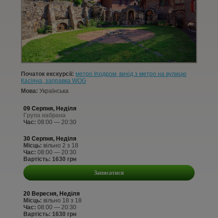
КОНТАКТИ
СТАТТІ
УВІЙТИ
Початок екскурсії:
метро Іподром, вихід з метро на вулицю
РЕЄСТРАЦІЯ
Касіяна, заправка WOG
Мова:
Українська
09 Серпня, Неділя
Група набрана
Час:
08:00 — 20:30
30 Серпня, Неділя
Місць:
вільно 2 з 18
Час:
08:00 — 20:30
Вартість: 1630 грн
Записатися
20 Вересня, Неділя
Місць:
вільно 18 з 18
Час:
08:00 — 20:30
Вартість: 1630 грн