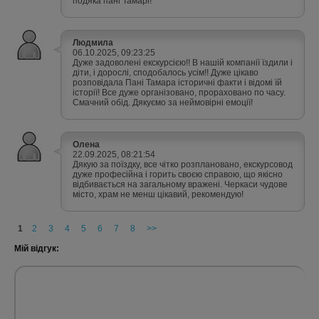
подяка пані Тамарі!
Людмила
06.10.2025, 09:23:25
Дуже задоволені екскурсією!! В нашій компанії їздили і
діти, і дорослі, сподобалось усім!! Дуже цікаво
розповідала Пані Тамара історичні факти і відомі їй
історії! Все дуже організовано, прораховано по часу.
Смачний обід. Дякуємо за неймовірні емоції!
Олена
22.09.2025, 08:21:54
Дякую за поїздку, все чітко розплановано, екскурсовод
дуже професійна і горить своєю справою, що якісно
відбивається на загальному вражені. Черкаси чудове
місто, храм не менш цікавий, рекомендую!
1
2
3
4
5
6
7
8
>>
Мій відгук: