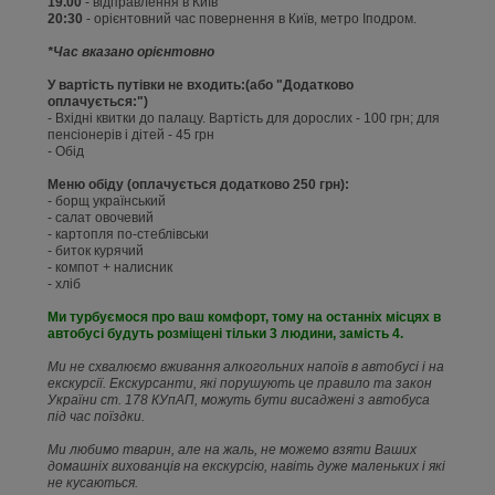
19.00
- відправлення в Київ
20:30
- орієнтовний час повернення в Київ, метро Іподром.
*Час вказано орієнтовно
У вартість путівки не входить:(або "Додатково
оплачується:")
- Вхідні квитки до палацу. Вартість для дорослих - 100 грн; для
пенсіонерів і дітей - 45 грн
- Обід
Меню обіду (оплачується додатково 250 грн):
- борщ український
- салат овочевий
- картопля по-стеблiвськи
- биток курячий
- компот + налисник
- хлiб
Ми турбуємося про ваш комфорт, тому на останніх місцях в
автобусі будуть розміщені тільки 3 людини, замість 4.
Ми не схвалюємо вживання алкогольних напоїв в автобусі і на
екскурсії. Екскурсанти, які порушують це правило та закон
України ст. 178 КУпАП, можуть бути висаджені з автобуса
під час поїздки.
Ми любимо тварин, але на жаль, не можемо взяти Ваших
домашніх вихованців на екскурсію, навіть дуже маленьких і які
не кусаються.