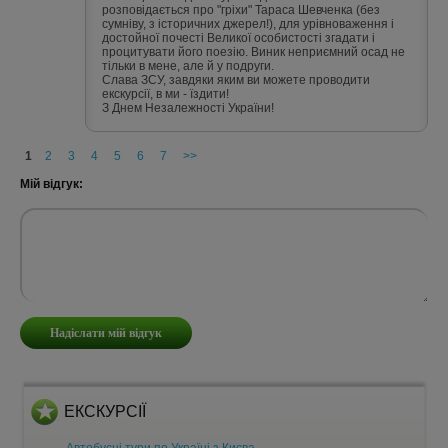
розповідається про "гріхи" Тараса Шевченка (без
сумніву, з історичних джерел!), для урівноваження і
достойної почесті Великої особистості згадати і
процитувати його поезію. Виник неприємний осад не
тільки в мене, але й у подруги.
Слава ЗСУ, завдяки яким ви можете проводити
екскурсії, в ми - їздити!
З Днем Незалежності України!
1
2
3
4
5
6
7
>>
Мій відгук:
ЕКСКУРСІЇ