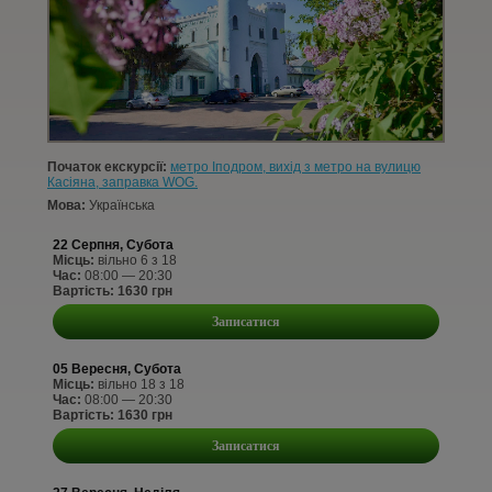
КОНТАКТИ
СТАТТІ
УВІЙТИ
Початок екскурсії:
метро Іподром, вихід з метро на вулицю
РЕЄСТРАЦІЯ
Касіяна, заправка WOG.
Мова:
Українська
22 Серпня, Субота
Місць:
вільно 6 з 18
Час:
08:00 — 20:30
Вартість: 1630 грн
Записатися
05 Вересня, Субота
Місць:
вільно 18 з 18
Час:
08:00 — 20:30
Вартість: 1630 грн
Записатися