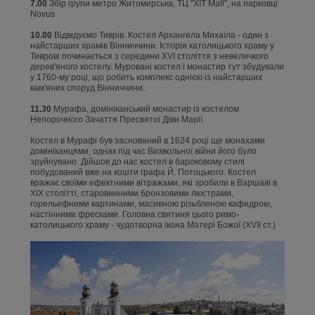
7.00
Збір групи метро Житомирська, ТЦ "XIT Mall", на парковці
Novus
10.00
Відвідуємо Тиврів. Костел Архангела Михаїла - один з
найстарших храмів Вінниччини. Історія католицького храму у
Тиврові починається з середини XVI століття з невеличкого
дерев'яного костелу. Муровані костел і монастир тут збудували
у 1760-му році, що робить комплекс однією із найстарших
кам'яних споруд Вінниччини.
11.30
Мурафа, домініканський монастир із костелом
Непорочного Зачаття Пресвятої Діви Марії.
Костел в Мурафі був заснований в 1624 році ще монахами
домініканцями, однак під час Визвольної війни його було
зруйнувано. Дійшов до нас костел в бароковому стилі
побудований вже на кошти графа Й. Потоцького. Костел
вражає своїми ефектними вітражами, які зробили в Варшаві в
XIX столітті, старовинними бронзовими люстрами,
горельефними картинами, масивною різьбленою кафедрою,
настінними фресками. Головна святиня цього римо-
католицького храму - чудотворна ікона Матері Божої (XVII ст.)