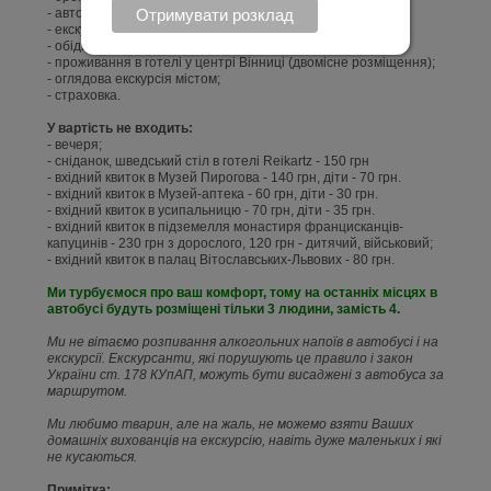
- автобусний супровід по всьому маршруту;
- екскурсійний супровід по маршруту;
- обіди в 1 і 2 день;
- проживання в готелі у центрі Вінниці (двомісне розміщення);
- оглядова екскурсія містом;
- страховка.
У вартість не входить:
- вечеря;
- сніданок, шведський стіл в готелі Reikartz - 150 грн
- вхідний квиток в Музей Пирогова - 140 грн, діти - 70 грн.
- вхідний квиток в Музей-аптека - 60 грн, діти - 30 грн.
- вхідний квиток в усипальницю - 70 грн, діти - 35 грн.
- вхідний квиток в підземелля монастиря францисканців-
капуцинів - 230 грн з дорослого, 120 грн - дитячий, військовий;
- вхідний квиток в палац Вітославських-Львових - 80 грн.
Ми турбуємося про ваш комфорт, тому на останніх місцях в
автобусі будуть розміщені тільки 3 людини, замість 4.
Ми не вітаємо розпивання алкогольних напоїв в автобусі і на
екскурсії. Екскурсанти, які порушують це правило і закон
України ст. 178 КУпАП, можуть бути висаджені з автобуса за
маршрутом.
Ми любимо тварин, але на жаль, не можемо взяти Ваших
домашніх вихованців на екскурсію, навіть дуже маленьких і які
не кусаються.
Примітка: