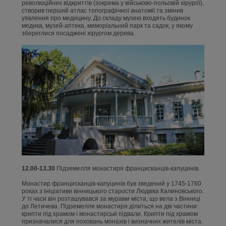
революційних відкриттів (зокрема у військово-польовій хірургії),
створив перший атлас топографічної анатомії та змінив
уявлення про медицину. До складу музею входять будинок
медика, музей-аптека, меморіальний парк та садок, у якому
збереглися посаджені хірургом дерева.
12.00-13.30
Підземелля монастиря францисканців-капуцинів.
Монастир францисканців-капуцинів був зведений у 1745-1760
роках з ініціативи вінницького старости Людвіка Калиновського.
У ті часи він розташувався за мурами міста, що вела з Вінниці
до Летичева. Підземелля монастиря ділиться на дві частини:
крипти під храмом і монастирські підвали. Крипти під храмом
призначалися для поховань монахів і визначних жителів міста.