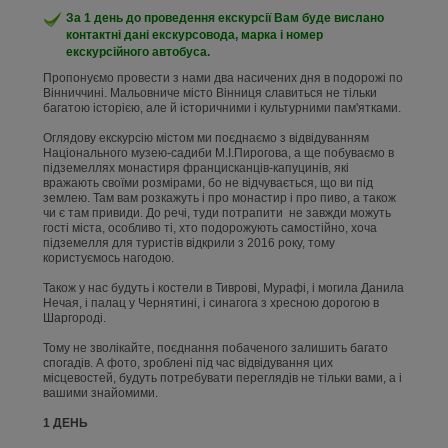
За 1 день до проведення екскурсії Вам буде вислано
контактні дані екскурсовода, марка і номер
екскурсійного автобуса.
Пропонуємо провести з нами два насичених дня в подорожі по
Вінниччині. Мальовниче місто Вінниця славиться не тільки
багатою історією, але й історичними і культурними пам'ятками.
Оглядову екскурсію містом ми поєднаємо з відвідуванням
Національного музею-садиби М.І.Пирогова, а ще побуваємо в
підземеллях монастиря францисканців-капуцинів, які
вражають своїми розмірами, бо не відчувається, що ви під
землею. Там вам розкажуть і про монастир і про пиво, а також
чи є там привиди. До речі, туди потрапити не завжди можуть
гості міста, особливо ті, хто подорожують самостійно, хоча
підземелля для туристів відкрили з 2016 року, тому
користуємось нагодою.
Також у нас будуть і костели в Тиврові, Мурафі, і могила Данила
Нечая, і палац у Чернятині, і синагога з хресною дорогою в
Шаргороді.
Тому не зволікайте, поєднання побаченого залишить багато
спогадів. А фото, зроблені під час відвідування цих
місцевостей, будуть потребувати переглядів не тільки вами, а і
вашими знайомими.
1 ДЕНЬ