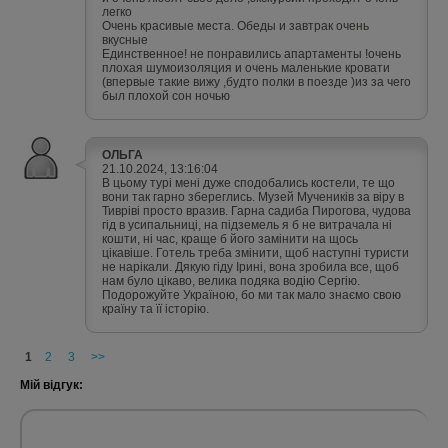
легко
Очень красивые места. Обеды и завтрак очень
вкусные
Единственное! не понравились апартаменты !очень
плохая шумоизоляция и очень маленькие кровати
(впервые такие вижу ,будто полки в поезде )из за чего
был плохой сон ночью
ОЛЬГА
21.10.2024, 13:16:04
В цьому турі мені дуже сподобались костели, те що
вони так гарно збереглись. Музей Мучеників за віру в
Тивріві просто вразив. Гарна садиба Пирогова, чудова
гід в усипальниці, на підземель я б не витрачала ні
кошти, ні час, краще б його замінити на щось
цікавіше. Готель треба змінити, щоб наступні туристи
не нарікали. Дякую гіду Ірині, вона зробила все, щоб
нам було цікаво, велика подяка водію Сергію.
Подорожуйте Україною, бо ми так мало знаємо свою
країну та її історію.
1
2
3
>>
Мій відгук: