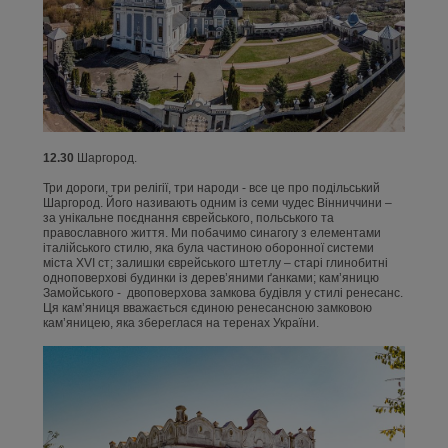
12.30
Шаргород.
Три дороги, три релігії, три народи - все це про подільський
Шаргород. Його називають одним із семи чудес Вінниччини –
за унікальне поєднання єврейського, польського та
православного життя. Ми побачимо синагогу з елементами
італійського стилю, яка була частиною оборонної системи
міста XVI ст; залишки єврейського штетлу – старі глинобитні
одноповерхові будинки із дерев’яними ґанками; кам’яницю
Замойського - двоповерхова замкова будівля у стилі ренесанс.
Ця кам’яниця вважається єдиною ренесансною замковою
кам’яницею, яка збереглася на теренах України.