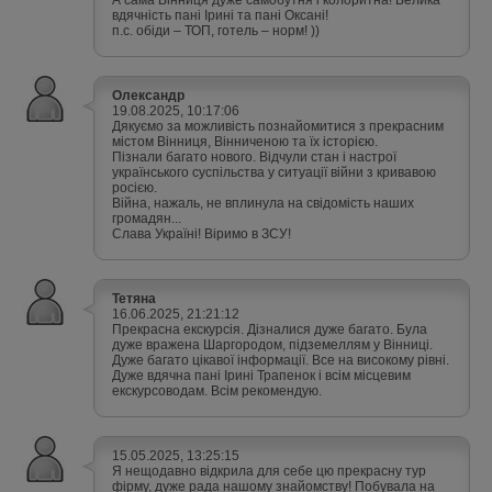
вдячність пані Ірині та пані Оксані!
п.с. обіди – ТОП, готель – норм! ))
Олександр
19.08.2025, 10:17:06
Дякуємо за можливість познайомитися з прекрасним
містом Вінниця, Вінниченою та їх історією.
Пізнали багато нового. Відчули стан і настрої
українського суспільства у ситуації війни з кривавою
росією.
Війна, нажаль, не вплинула на свідомість наших
громадян...
Слава Україні! Віримо в ЗСУ!
Тетяна
16.06.2025, 21:21:12
Прекрасна екскурсія. Дізналися дуже багато. Була
дуже вражена Шаргородом, підземеллям у Вінниці.
Дуже багато цікавої інформації. Все на високому рівні.
Дуже вдячна пані Ірині Трапенок і всім місцевим
екскурсоводам. Всім рекомендую.
15.05.2025, 13:25:15
Я нещодавно відкрила для себе цю прекрасну тур
фірму, дуже рада нашому знайомству! Побувала на