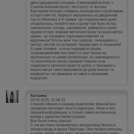
двох одноденних поіздках: Самчоковий розпис з
Сергієм Бахіним (була у восторге) та Хатина
Екатерини Білокур (тиждень знаходилась під впливом
історіі іі життя). Нарешті вирішилась на дводенний
тур по Віннічині 3-4 травня. Ця подорож мені дуже
сподобалась, начебто все у цьому турі було як під
замовлення: погода, харчування, камерність групи,
чудови історіі, яскраве квітнення бузку та інших квітів і
дерев - це справжне перезавантаження та
відпочинок! Готель мені теж зайшов - знаходився у
центрі, чистий та затішний. Чудова ідея зі зніданком!
А саме головне - я хочу подікувати нашім
супроводжуючим пані Ірині та пані Оксані за
крутезеньку та цікаву організацію, за самовіданність
та захоплення своєю справою! Окремо хочу
подякувати організаторам та группі, я приіджаю з
іншого місця і мені відправили до дому вчасно та
комфортно, не зважаючі на зміни у программі
подорожі!
Катерина
04.05.2025, 22:48:33
Спасибо Ирине и нашему водителю!с Ириной все
экскурсии проходят просто идеально. Легко и без
лишней информации, а только самое интересное,
всегда с удовольствием слушаю
Все было очень хорошо
А так же очень понравилась экскурсовод Оксана и
экскурсоводы в музее Пирогова. Они профессионалы
и очень любят свое дело ,экскурсии проходят очень