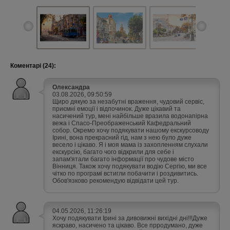
Коментарі (24):
Олександра
03.08.2026, 09:50:59
Щиро дякую за незабутні враження, чудовий сервіс,
приємні емоції і відпочинок. Дуже цікавий та
насичений тур, мені найбільше вразила водонапірна
вежа і Спасо-Преображенський Кафедральний
собор. Окремо хочу подякувати нашому екскурсоводу
Ірині, вона прекрасний гід, нам з нею було дуже
весело і цікаво. Я і моя мама із захопленням слухали
екскурсію, багато чого відкрили для себе і
запам'ятали багато інформації про чудове місто
Вінниця. Також хочу подякувати водію Сергію, ми все
чітко по програмі встигли побачити і роздивитись.
Обов'язково рекомендую відвідати цей тур.
04.05.2026, 11:26:19
Хочу подякувати Ірині за дивовижні вихідні дні!!!Дуже
яскраво, насичено та цікаво. Все прродумано, дуже