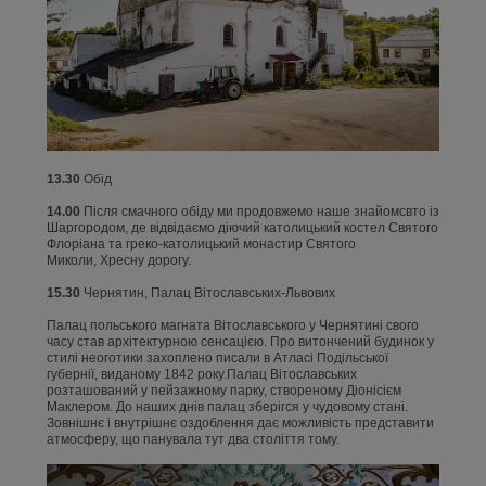
13.30
Обід
14.00
Після смачного обіду ми продовжемо наше знайомсвто із
Шаргородом, де відвідаємо діючий католицький костел Святого
Флоріана та греко-католицький монастир Святого
Миколи, Хресну дорогу.
15.30
Чернятин, Палац Вітославських-Львових
Палац польського магната Вітославського у Чернятині свого
часу став архітектурною сенсацією. Про витончений будинок у
стилі неоготики захоплено писали в Атласі Подільської
губернії, виданому 1842 року.Палац Вітославських
розташований у пейзажному парку, створеному Діонісієм
Маклером. До наших днів палац зберігся у чудовому стані.
Зовнішнє і внутрішнє оздоблення дає можливість представити
атмосферу, що панувала тут два століття тому.