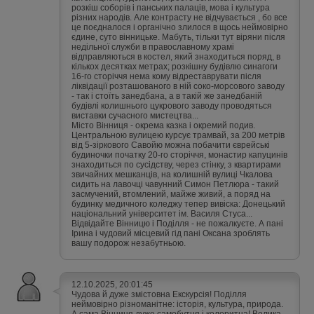
розкіш соборів і панських палаців, мова і культура
різних народів. Але контрасту не відчувається , бо все
це поєдналося і органічно злилося в щось неймовірно
єдине, суто вінницьке. Мабуть, тільки тут віряни після
недільної служби в православному храмі
відправляються в костел, який знаходиться поряд, в
кількох десятках метрах; розкішну будівлю синагоги
16-го сторіччя нема кому відреставрувати після
ліквідації розташованого в ній соко-морсового заводу
- так і стоїть занедбана, а в такій же занедбаній
будівлі колишнього цукрового заводу проводяться
виставки сучасного мистецтва...
Місто Вінниця - окрема казка і окремий подив.
Центральною вулицею курсує трамвай, за 200 метрів
від 5-зіркового Савойю можна побачити єврейські
будиночки початку 20-го сторіччя, монастир капуцинів
знаходиться по сусідству, через стінку, з квартирами
звичайних мешканців, на колишній вулиці Чкалова
сидить на лавочці чавунний Симон Петлюра - такий
засмучений, втомлений, майже живий, а поряд на
будинку медичного коледжу тепер вивіска: Донецький
національний університет ім. Василя Стуса...
Відвідайте Вінницю і Поділля - не пожалкуєте. А пані
Ірина і чудовий місцевий гід пані Оксана зроблять
вашу подорож незабутньою.
12.10.2025, 20:01:45
Чудова й дуже змістовна Екскурсія! Поділля
неймовірно різноманітне: історія, культура, природа.
А сама Вінниця дуже самобутня і колоритна! Велика