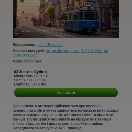
КОНТАКТИ
СТАТТІ
УВІЙТИ
Екскурсовод:
Ірина Трапенок
РЕЄСТРАЦІЯ
Початок екскурсії:
метро Житомирська, ТЦ "XIT Mall", на
парковці Novus
Мова:
Українська
03 Жовтня, Субота
Місць:
вільно 18 з 18
Час:
07:00 — 21:30
Вартість: 5150 грн
Записатися
Бронь місць в автобусі здійснюється при внесенні
передоплати. Ви можете записатися на екскурсію та одразу
внести передоплату на сайті або записатися та оплатити
пізніше. Після запису без оплати на екскурсію з'явиться
кнопка «Сплатити» і оплату можна зробити пізніше.
Передплата за екскурсію 1450 грн/люд.