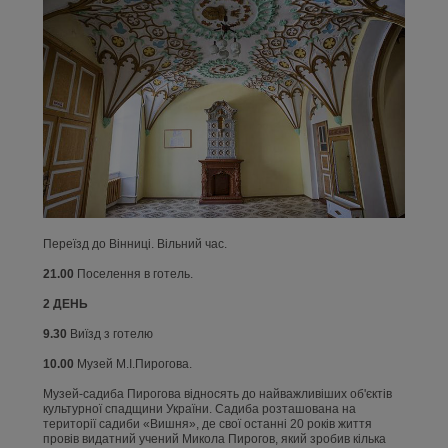
Переїзд до Вінниці. Вільний час.
21.00
Поселення в готель.
2 ДЕНЬ
9.30
Виїзд з готелю
10.00
Музей М.І.Пирогова.
Музей-садиба Пирогова відносять до найважливіших об'єктів
культурної спадщини України. Садиба розташована на
території садиби «Вишня», де свої останні 20 років життя
провів видатний учений Микола Пирогов, який зробив кілька