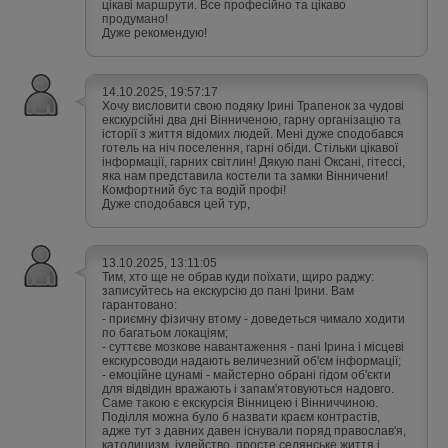
цікаві маршрути. Все професійно та цікаво
продумано!
Дуже рекомендую!
14.10.2025, 19:57:17
Хочу висловити свою подяку Ірині Трапенок за чудові
екскурсійні два дні Вінниченою, гарну організацію та
історії з життя відомих людей. Мені дуже сподобався
готель на ніч поселення, гарні обіди. Стільки цікавої
інформації, гарних світлин! Дякую пані Оксані, гітессі,
яка нам представила костели та замки Вінничени!
Комфортний бус та водій профі!
Дуже сподобався цей тур,
13.10.2025, 13:11:05
Тим, хто ще не обрав куди поїхати, щиро раджу:
записуйтесь на екскурсію до пані Ірини. Вам
гарантовано:
- приємну фізичну втому - доведеться чимало ходити
по багатьом локаціям;
- суттєве мозкове навантаження - пані Ірина і місцеві
екскурсоводи надають величезний об'єм інформації;
- емоційне цунамі - майстерно обрані гідом об'єкти
для відвідин вражають і запам'ятовуються надовго.
Саме такою є екскурсія Вінницею і Вінниччиною.
Поділля можна було б назвати краєм контрастів,
адже тут з давних давен існували поряд православ'я,
католицизм, іудейство, просте селянське життя і