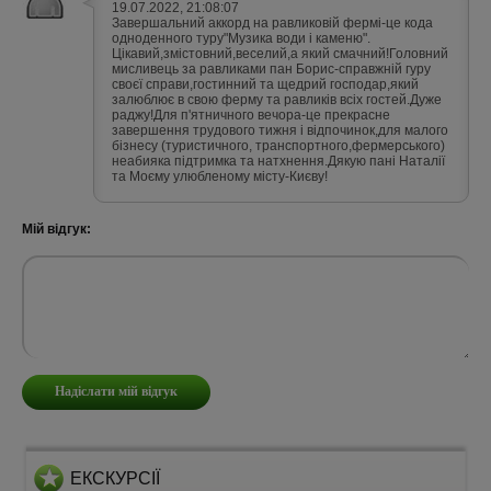
19.07.2022, 21:08:07
Завершальний аккорд на равликовій фермі-це кода
одноденного туру"Музика води і каменю".
Цікавий,змістовний,веселий,а який смачний!Головний
мисливець за равликами пан Борис-справжній гуру
своєї справи,гостинний та щедрий господар,який
залюблює в свою ферму та равликів всіх гостей.Дуже
раджу!Для п'ятничного вечора-це прекрасне
завершення трудового тижня і відпочинок,для малого
бізнесу (туристичного, транспортного,фермерського)
неабияка підтримка та натхнення.Дякую пані Наталії
та Моєму улюбленому місту-Києву!
Мій відгук:
ЕКСКУРСІЇ