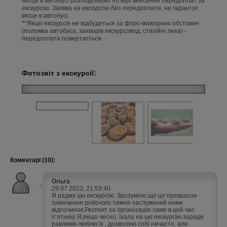
Місця в автобусі розподіляємо по мірі внесення передоплат за
екскурсію. Заявка на екскурсію без передоплати, не гарантує
місце в автобусі.
**Якщо екскурсія не відбудеться за форс-мажорних обставин
(поломка автобуса, захворів екскурсовод, стихійні лиха) -
передоплата повертається.
Фотозвіт з екскурсії:
Коментарі (10):
Ольга
29.07.2023, 21:53:40
Я раджу цю екскурсію .Зрозуміло,що це прекрасне
закінчення робочого тижня-заслужений нами
відпочинок.Респект за організацію саме в цей час
пʼятниці.Я,якщо чесно, їхала на цю екскурсію заради
равликів-люблю їх , дозволяю собі нечасто, але