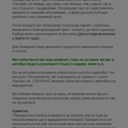
З’ясуємо, чи правда, що зубів у них більше, ніж у акули і що в
них спільного з ведмедями. Поговоримо про те, чому римляни
вважали їх «живими консервами», а французської кулінари
зробили з них справжній культ.
Після екскурсії ми обов'язково поласуємо одним з найбільш
вишуканих страв французької кухні - ескарго, до якого ідеально
підійде келих прохолодного білого вина
(дегустація включена
у вартість туру)
.
Для бажаючих буде можливість придбати заморожені ескарго
із собою.
Ми турбуємося про ваш комфорт, тому на останніх місцях в
автобусі будуть розміщені тільки 3 людини, замість 4.
Ми не вітаємо розпивання алкогольних напоїв в автобусі і на
екскурсії. Екскурсанти, які порушують це правило і закон
України ст. 178 КУпАП, можуть бути висаджені з автобуса за
маршрутом.
Ми любимо тварин, але на жаль, не можемо взяти Ваших
домашніх вихованців на екскурсію, навіть дуже маленьких і які
не кусаються.
Примітка:
*Передоплату можна повернути не пізніше, ніж за 3 дні до
передбачуваної дати відвідування екскурсії. Передоплата не
переноситься на цей тур в інший день або на іншу екскурсію.