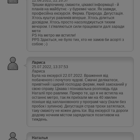
12.08.2022, 22:16:57
Трішки відпочинку, смакоти, цікавої інформації - й
планів на майбутнє - у буремні часи. Як завжди,
професійна екскурсія. Ферма. Природа. Дегустація.
Хтось куштує равликів вперше. Хтось ділиться
досвідом. Хтось просто насолоджується тихим
вечором. І з'являються сили працювати далі заради
мети
PS На метро ми встигли!
PPS Здається, не було тих, хто не замов би асорті з
собою ;-)
Лариса
25.07.2022, 13:37:53
Лариса
Була на екскурсії 22.07.2022. Враження від
побаченого і почутого чудові. Смачні делікатеси,
привітний і щирий господар ферми, який закоханий у
свою справу. Цікава і пізнавальна розповідь гіда
Наталії про равлики. Прикро те, що я не встигла на
останнє метро, так як приїхали ми на 40 хвилин
пізніше від заплановоного у програмі часу (їхали без
пробок і зупинок). Дегустація страв трохи затяглася,
таку смакоту не кожен день їси. Від екскурсії та дороги
додому ночним містом зарядилася позитивом на
тиждень.
Наталья