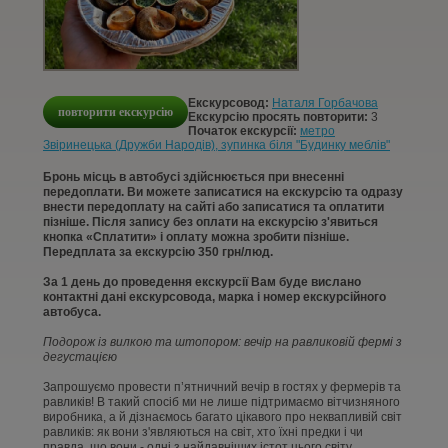
КОНТАКТИ
СТАТТІ
Екскурсовод:
Наталя Горбачова
повторити екскурсію
УВІЙТИ
Екскурсію просять повторити:
3
Початок екскурсії:
метро
Звіринецька (Дружби Народів), зупинка біля "Будинку меблів"
РЕЄСТРАЦІЯ
Бронь місць в автобусі здійснюється при внесенні
передоплати. Ви можете записатися на екскурсію та одразу
внести передоплату на сайті або записатися та оплатити
пізніше. Після запису без оплати на екскурсію з'явиться
кнопка «Сплатити» і оплату можна зробити пізніше.
Передплата за екскурсію 350 грн/люд.
За 1 день до проведення екскурсії Вам буде вислано
контактні дані екскурсовода, марка і номер екскурсійного
автобуса.
Подорож із вилкою та штопором: вечір на равликовій фермі з
дегустацією
Запрошуємо провести п’ятничний вечір в гостях у фермерів та
равликів! В такий спосіб ми не лише підтримаємо вітчизняного
виробника, а й дізнаємось багато цікавого про неквапливій світ
равликів: як вони з'являються на світ, хто їхні предки і чи
правда, що вони - одні з найдавніших істот цього світу.