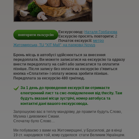
КОНТАКТИ
СТАТТІ
Екскурсовод:
Наталя Горбачова
повторити екскурсію
УВІЙТИ
Екскурсію просять повторити:
2
Початок екскурсії:
метро
Житомирська, ТЦ "XIT Mall", на парковці Novus
РЕЄСТРАЦІЯ
Бронь місць в автобусі здійснюється за внесення
передоплати. Ви можете записатися на екскурсію та одразу
внести передоплату на сайті або записатися та оплатити
пізніше. Після запису без оплати на екскурсію з'явиться
кнопка «Сплатити» і оплату можна зробити пізніше.
Передплата за екскурсію 480 грн/люд.
За 1 день до проведення екскурсії ви отримаєте
електронний лист та смс-повідомлення від thecity. Там
будуть вказані місце зустрічі, номер автобуса та
контактні дані вашого екскурсовода.
Запрошуємо вас в теплу мандрівку, де правити будуть Слово,
Музика і дивовижні Смаки.
Спочатку було Слово…
Ми побуваємо з вами на Житомирщині, у Брусилові, де в кінці
19 ст. народився той, кому судилося стати Великим Українцем.