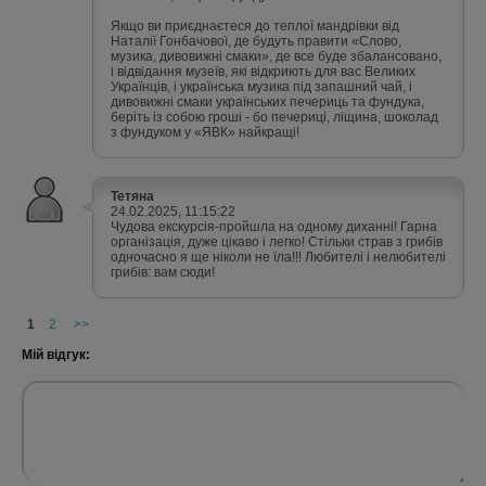
Якщо ви приєднаєтеся до теплої мандрівки від
Наталії Гонбачової, де будуть правити «Слово,
музика, дивовижні смаки», де все буде збалансовано,
і відвідання музеїв, які відкриють для вас Великих
Українців, і українська музика під запашний чай, і
дивовижні смаки українських печериць та фундука,
беріть із собою гроші - бо печериці, ліщина, шоколад
з фундуком у «ЯВК» найкращі!
Тетяна
24.02.2025, 11:15:22
Чудова екскурсія-пройшла на одному диханні! Гарна
організація, дуже цікаво і легко! Стільки страв з грибів
одночасно я ще ніколи не їла!!! Любителі і нелюбителі
грибів: вам сюди!
1
2
>>
Мій відгук: