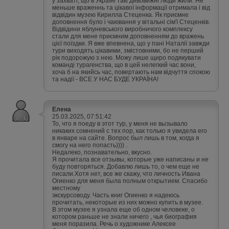
у захваті, що в Україні такі дивовижні люди жили. Не
меньше враженнь та цікавої інформації отримала і від
відвідин музею Кирилла Стеценка. Як приємне
доповнення було і чаювання у вітальні сім'ї Стеценків.
Відвідини яблуневського виробничого комплексу
стали для мене приємним доповненням до вражень
цієї поїздки. Я вже впевнена, що у пані Наталії завжди
тури виходять цікавими, змістовними, бо не перший
рік подорожую з нею. Можу лише щиро подякувати
команді турагенства, що в цей нелегкий час вони,
хоча б на якийсь час, повертають нам відчуття спокою
та надії - ВСЕ У НАС БУДЕ УКРАЇНА!
Елена
25.03.2025, 07:51:42
То, что я поеду в этот тур, у меня не вызывало
никаких сомнений с тех пор, как только я увидела его
в январе на сайте. Вопрос был лишь в том, когда я
смогу на него попасть)))) .
Недалеко, познавательно, вкусно.
Я прочитала все отзывы, которые уже написаны и не
буду повторяться. Добавлю лишь то, о чем еще не
писали.Хотя нет, все же скажу, что личность Ивана
Огиенко для меня была полным открытием. Спасибо
местному
экскурсоводу. Часть книг Огиенко я надеюсь
прочитать, некоторые из них можно купить в музее.
В этом музее я узнала еще об одном человеке, о
котором раньше не знали ничего , чья биография
меня поразила. Речь о художнике Алексее