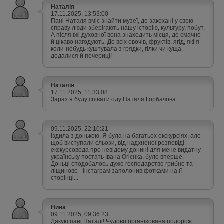
Наталія
17.11.2025, 13:53:00
Пані Наталя вміє знайти музеї, де закохані у свою
справу люди зберігають нашу історію, культуру, побут.
А після їжі духовної вона знаходить місця, де смачно
й цікаво нагодують. До всіх овочів, фруктів, ягід, які я
коли-небудь куштувала з грядки, гілки чи куща,
додалися й печериці!
Наталія
17.11.2025, 11:33:08
Зараз я буду співати оду Наталя Горбачова
09.11.2025, 22:10:21
Їздила з донькою. Я була на багатьох екскурсіях, але
щоб виступали сльози, від надхненої розповіді
екскурсовода про невідому донині для мене видатну
українську постать Івана Огієнка, було вперше.
Доньці сподобалось дуже господарство грибне та
ліщинове - Інстаграм заполонив фотками на її
сторінці...
Нина
09.11.2025, 09:36:23
Дякую пані Наталі! Чудово організована подорож.