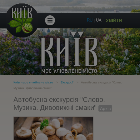
RU
UA
УВІЙТИ
|
ПІШОХІДНІ
РЕЄСТРАЦІЯ
ЕКСКУРСІЇ
ЕКСКУРСІЇ
ПО
Київ - моє улюблене місто
Екскурсії
Автобусна екскурсія "Слово.
Музика. Дивовижні смаки"
Автобусна екскурсія "Слово.
УКРАЇНІ
Музика. Дивовижні смаки"
Архів
ПОДАРУНКОВІ
СЕРТИФІКАТИ