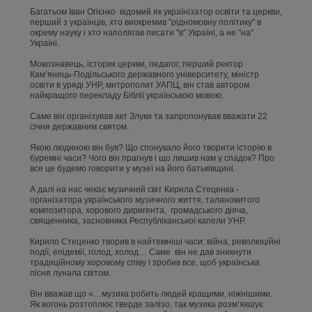
Багатьом Іван Огієнко відомий як українізатор освіти та церкви,
перший з українців, хто виокремив "рідномовну політику" в
окрему науку і хто наполягав писати "в" Україні, а не "на"
Україні.
Мовознавець, історик церкви, педагог, перший ректор
Кам’янець-Подільського державного університету, міністр
освіти в уряді УНР, митрополит УАПЦ, він став автором
найкращого перекладу Біблії українською мовою.
Саме він організував акт Злуки та запропонував вважати 22
січня державним святом.
Якою людиною він був? Що спонукало його творити історію в
буремні часи? Чого він прагнув і що лишив нам у спадок? Про
все це будемо говорити у музеї на його батьківщині.
А далі на нас чекає музичний світ Кирила Стеценка -
організатора українського музичного життя, талановитого
композитора, хорового диригента, громадського діяча,
священника, засновника Республіканської капели УНР.
Кирило Стеценко творив в найтемніші часи: війна, революційні
події, епідемії, голод, холод… Саме він не дав зникнути
традиційному хоровому співу і зробив все, щоб українська
пісня лунала світом.
Він вважав що «…музика робить людей кращими, ніжнішими.
Як вогонь розтоплює тверде залізо, так музика розм’якшує