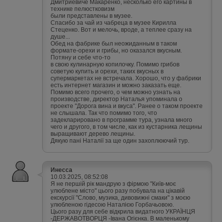
Дмитриевиче Макаренко, несколько его картины в
технике пелюстковизм
были представлены в музее.
Спасибо за чай из чабреца в музее Кирилла
Стеценко. Вот и мелочь, вроде, а теплее сразу на
душе...
Обед на фабрике был неожиданным в таком
формате-орехи и грибы, но оказался вкусным.
Потяну и себе что-то
в свою кулинарную копилочку. Помимо грибов
советую купить и орехи, таких вкусных в
супермаркетах не встречала. Хорошо, что у фабрики
есть интернет магазин и можно заказать еще.
Помимо всего прочего, о чем можно узнать на
производстве, директор Наталья упоминала о
проекте "Дорога вина и вкуса". Ранее о таком проекте
не слышала. Так что помимо того, что
задекларировано в программе тура, узнала много
чего и другого, в том числе, как из кустарника лещины
выращивают дерево лещины.
Дякую пані Наталії за ще один захоплюючий тур.
Инесса
10.03.2025, 08:52:08
Я не першій рік мандрую з фірмою "Київ-моє
улюблене місто" цього разу побувала на цікавій
екскурсії "Слово, музика, дивовижні смаки" з моєю
улюбленою гідесою Наталією Горбачьовою.
Цього разу для себе відкрила видатного УКРАЇНЦЯ
-ДЕРЖАВОТВОРЦЯ -Івана Огієнка. В маленькому