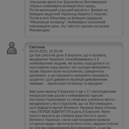
сільському музеї в м. Брусилів на Житомирщині
зібрана неймовірна колекція його праць.
Потім маленький сільський музей в с. Веприк на
Київщині видатний Українець Кирило Стеценко .
Потім в селі Яблунівка на Київщині відвідали
"Яблунівські печериці". Неймовірно насичений
інформацією день. Ну і звістно гарним настроем.
Рекомендую.
Світлана
09.03.2025, 10:35:49
Це був суботній день 8 Березня, що я провела,
мандруючи Україною, познайомившись з її
неймовірними людьми, які колись народилися та
прославили нашу країну і які сьогодні виборюють
право України були незалежною, суверенною
державою, а ще працюють-працюють-працюють
щоденно, щоб дивувати українців дивовижними
смаками… українських печериць та фундука!
Вже рано-вранці 8 Березня я ще з 17 непосидючими
екскурсантами разом з неймовірною гідесою
Наталією Горбачовою та «Київ-моє улюблене місто»
мандрували у місто Брусилів, що на Житомирщині,
щоб відвідати музей Великого Українця Івана Огієнка.
І моє ПЕРШЕ ВІДКРИТТЯ в день 8 Березня. Мене
просто вразила до глибини душі постать цього
Великого Українця, і коли нам продемонстрували
історичні кадри і ми почули його голос, мурахи побігли
по тілу від усвідомлення його величності, а ще від