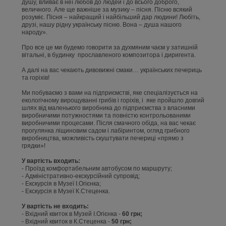
душу, вливає в неї любов до людей і до всього доброго,
величного. Але ще важніше за музику – пісня. Пісню всякий
розуміє. Пісня – найкращий і найбільший дар людини! Любіть,
друзі, нашу рідну українську пісню. Вона – душа нашого
народу».
Про все це ми будемо говорити за духмяним чаєм у затишній
вітальні, в будинку прославленого композитора і диригента.
А далі на вас чекають дивовижні смаки… українських печериць
та горіхів!
Ми побуваємо з вами на підприємстві, яке спеціалізується на
екологічному вирощуванні грибів і горіхів, і яке пройшло довгий
шлях від маленького виробника до підприємства з власними
виробничими потужностями та повністю контрольованими
виробничими процесами. Після смачного обіда, на вас чекає
прогулянка ліщиновим садом і лабіринтом, огляд грибного
виробництва, можливість скуштувати печериці «прямо з
грядки»!
У вартість входить:
- Проїзд комфортабельним автобусом по маршруту;
- Адміністративно-екскурсійний супровід;
- Екскурсія в Музеї І.Огієнка;
- Екскурсія в Музеї К.Стеценка.
У вартість не входить:
- Вхідний квиток в Музей І.Огієнка -
60 грн;
- Вхідний квиток в К.Стеценка -
50 грн;