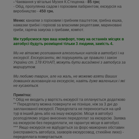
-
Чаювання у вітальні Музея К.Стеценка -
85 грн;
- Обід, прогулянка садом і горіховим лабіринтом, екскурсія на
виробництво -
450 грн.
Меню:
канапки з горіховим і грибним паштетом, грибна юшка,
намазки грибні і горіхові за власними рецептами, мариновані
гриби, гаряча закуска з грибами, компот.
Ми турбуємося про ваш комфорт, тому на останніх місцях в
автобусі будуть розміщені тільки 3 людини, замість 4.
Ми не вітаємо розпивання алкогольних напоїв в автобусі і на
екскурсії. Екскурсанти, які порушують це правило і закон
України ст. 178 КУпАП, можуть бути висаджені з автобуса за
маршрутом.
Ми любимо тварин, але на жаль, не можемо взяти Ваших
домашніх вихованців на екскурсію, навіть дуже маленьких і які
не кусаються.
Примітка:
* Обід не входить у вартість екскурсії та оплачується додатково
** Передплату можна повернути не пізніше, ніж за 3 дні до
запланованої екскурсії. Передплата не переноситься на цей
тур в інший день або на іншу екскурсію. Місця в автобусі
розподіляємо згідно внесених передоплат за екскурсію. Заявка
на екскурсію без передоплати, не гарантує місце в автобусі.
*** Якщо екскурсія не відбудеться за форс-мажорних обставин
(несправність автобуса, захворів екскурсовод, стихійне лихо) -
передоплата повертається.