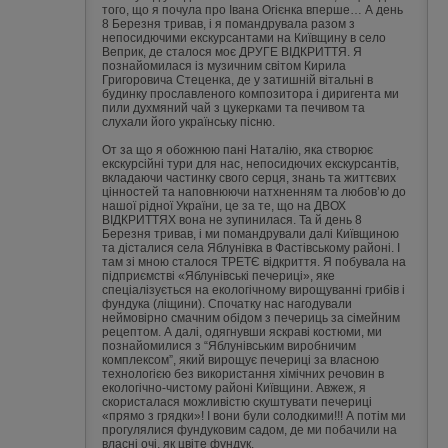
того, що я почула про Івана Огієнка вперше… А день
8 Березня тривав, і я помандрувала разом з
непосидючими екскурсантами на Київщину в село
Веприк, де сталося моє ДРУГЕ ВІДКРИТТЯ. Я
познайомилася із музичним світом Кирила
Григоровича Стеценка, де у затишній вітальні в
будинку прославленого композитора і диригента ми
пили духмяний чай з цукерками та печивом та
слухали його українську пісню.
От за що я обожнюю пані Наталію, яка створює
екскурсійні тури для нас, непосидючих екскурсантів,
вкладаючи частинку свого серця, знань та життєвих
цінностей та наповнюючи натхненням та любов’ю до
нашої рідної України, це за те, що на ДВОХ
ВІДКРИТТЯХ вона не зупинилася. Та й день 8
Березня тривав, і ми помандрували далі Київщиною
та дісталися села Яблунівка в Фастівському районі. І
там зі мною сталося ТРЕТЄ відкриття. Я побувала на
підприємстві «Яблунівські печериці», яке
спеціалізується на екологічному вирощуванні грибів і
фундука (ліщини). Спочатку нас нагодували
неймовірно смачним обідом з печериць за сімейним
рецептом. А далі, одягнувши яскраві костюми, ми
познайомилися з “Яблунівським виробничим
комплексом”, який вирощує печериці за власною
технологією без використання хімічних речовин в
екологічно-чистому районі Київщини. Авжеж, я
скористалася можливістю скуштувати печериці
«прямо з грядки»! І вони були солодкими!!! А потім ми
прогулялися фундуковим садом, де ми побачили на
власні очі, як цвіте фундук.