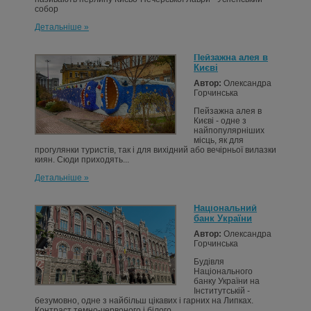
собор
Детальніше »
Пейзажна алея в
Києві
Автор:
Олександра
Горчинська
Пейзажна алея в
Києві - одне з
найпопулярніших
місць, як для
прогулянки туристів, так і для вихідний або вечірньої вилазки
киян. Сюди приходять...
Детальніше »
Національний
банк України
Автор:
Олександра
Горчинська
Будівля
Національного
банку України на
Інститутській -
безумовно, одне з найбільш цікавих і гарних на Липках.
Контраст темно-червоного і білого,...