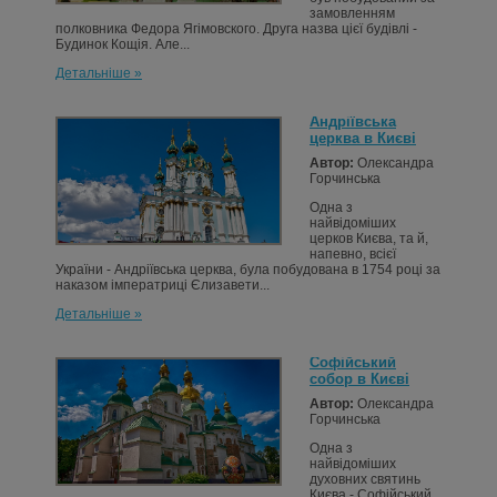
замовленням
полковника Федора Ягімовского. Друга назва цієї будівлі -
Будинок Кощія. Але...
Детальніше »
Андріївська
церква в Києві
Автор:
Олександра
Горчинська
Одна з
найвідоміших
церков Києва, та й,
напевно, всієї
України - Андріївська церква, була побудована в 1754 році за
наказом імператриці Єлизавети...
Детальніше »
Софійський
собор в Києві
Автор:
Олександра
Горчинська
Одна з
найвідоміших
духовних святинь
Києва - Софійський