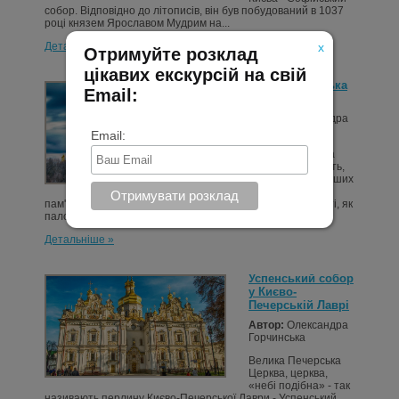
собор. Відповідно до літописів, він був побудований в 1037
році князем Ярославом Мудрим на...
Детальніше »
x
Отримуйте розклад
цікавих екскурсій на свій
Києво-Печерська
Email:
Лавра
Автор:
Олександра
Горчинська
Email:
Києво-Печерська
Лавра - це, мабуть,
одна з найвідоміших
і популярних
пам'яток Києва. Сюди йдуть як жителі столиці, так і її гості, як
паломники і...
Детальніше »
Успенський собор
у Києво-
Печерській Лаврі
Автор:
Олександра
Горчинська
Велика Печерська
Церква, церква,
«небі подібна» - так
називають перлину Києво-Печерської Лаври - Успенський