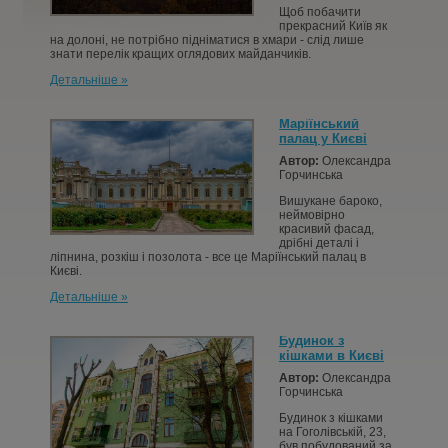
Щоб побачити
КОНТАКТИ
прекрасний Київ як
на долоні, не потрібно підніматися в хмари - слід лише
знати перелік кращих оглядових майданчиків.
СТАТТІ
Детальніше »
УВІЙТИ
Маріїнський
палац у Києві
Автор:
Олександра
РЕЄСТРАЦІЯ
Горчинська
Вишукане бароко,
неймовірно
красивий фасад,
дрібні деталі і
ліпнина, розкіш і позолота - все це Маріїнський палац в
Києві.
Детальніше »
Будинок з
кішками в Києві
Автор:
Олександра
Горчинська
Будинок з кішками
на Гоголівській, 23,
був побудований за